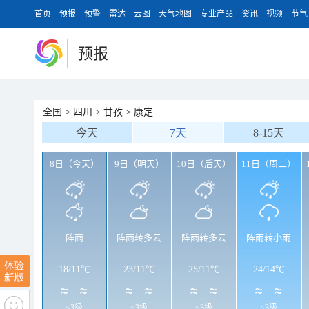
首页
预报
预警
雷达
云图
天气地图
专业产品
资讯
视频
节气
预报
全国
>
四川
>
甘孜
>
康定
今天
7天
8-15天
8日（今天）
9日（明天）
10日（后天）
11日（周二）
阵雨
阵雨转多云
阵雨转多云
阵雨转小雨
18
/
11℃
23
/
11℃
25
/
11℃
24
/
14℃
<3级
<3级
<3级
<3级