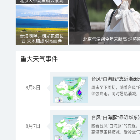
北京天空现鱼鳞云景观
青海湖畔：湖光花海长
北京气温创今年来新高 焖蒸
云 天地铺成明亮画卷
重大天气事件
台风“白海豚”靠近浙闽
8月8日
周末至下周初，随着台风“
续强降雨。同时暑热消减，
台风“白海豚”靠近华东
8月7日
随着台风“白海豚”的靠近
高温范围将缩减，受冷空气