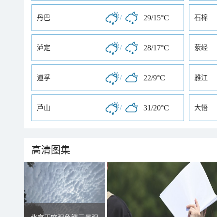
/
29/15°C
丹巴
石棉
/
28/17°C
泸定
荥经
/
22/9°C
道孚
雅江
/
31/20°C
芦山
大悟
高清图集