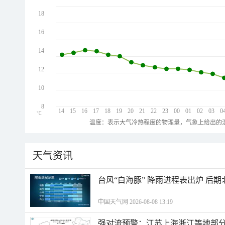
18
16
14
12
10
8
14
15
16
17
18
19
20
21
22
23
00
01
02
03
0
℃
温度：表示大气冷热程度的物理量，气象上给出的温
天气资讯
台风“白海豚” 降雨进程表出炉 后
中国天气网 2026-08-08 13:19
强对流预警：江苏上海浙江等地部分