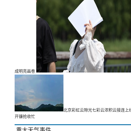
成明亮画卷
北京彩虹云隙光七彩云浓积云接连上
开镰抢收忙
重大天气事件