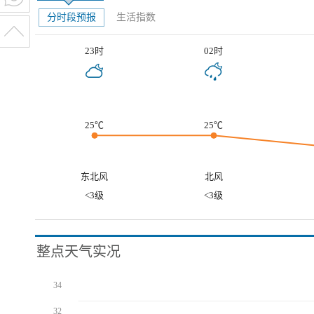
分时段预报
生活指数
23时
02时
25℃
25℃
东北风
北风
<3级
<3级
整点天气实况
34
32