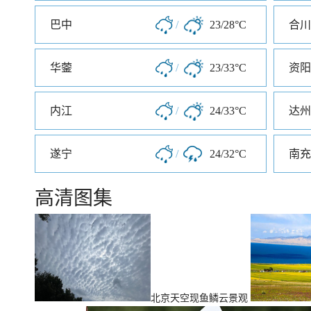
巴中
/
23/28°C
合川
华蓥
/
23/33°C
资阳
内江
/
24/33°C
达州
遂宁
/
24/32°C
南充
高清图集
北京天空现鱼鳞云景观