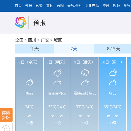
首页
预报
预警
雷达
云图
天气地图
专业产品
资讯
视频
节气
预报
全国
>
四川
>
广安
>
城区
今天
7天
8-15天
7日（今天）
8日（明天）
9日（后天）
10日（周一）
阵雨
阵雨转多云
雷阵雨转多云
多云
24℃
32℃
/
24℃
33℃
/
24℃
35℃
/
24℃
<3级
<3级
<3级
<3级