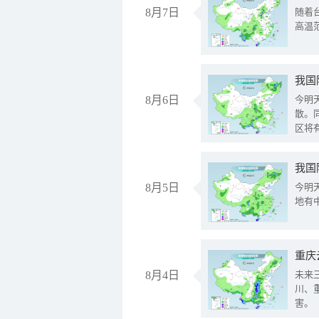
8月7日
随着
高温
8月6日
今明
散。
区将
我国
8月5日
今明
地有
重庆
8月4日
未来
川、
害。