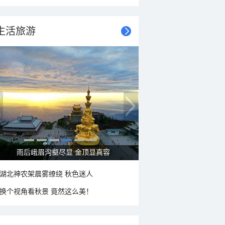
生活旅游
雨后峨眉沟壑尽显 金顶显真容
湖北神农架晨雾缭绕 秋色迷人
换个视角看秋景 竟然这么美！