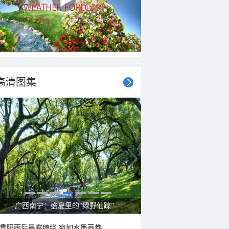
高清图集
广西南宁：盛夏里的“绿野仙踪”
贵阳雨后晨雾缭绕 宛如水墨画卷