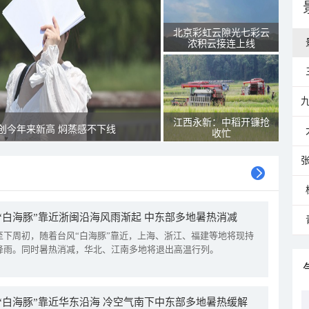
北京彩虹云隙光七彩云
浓积云接连上线
江西永新：中稻开镰抢
创今年来新高 焖蒸感不下线
收忙
“白海豚”靠近浙闽沿海风雨渐起 中东部多地暑热消减
至下周初，随着台风“白海豚”靠近，上海、浙江、福建等地将现持
降雨。同时暑热消减，华北、江南多地将退出高温行列。
“白海豚”靠近华东沿海 冷空气南下中东部多地暑热缓解