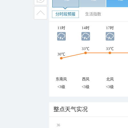
分时段预报
生活指数
11时
14时
17时
33℃
33℃
30℃
东南风
西风
北风
<3级
<3级
<3级
整点天气实况
36