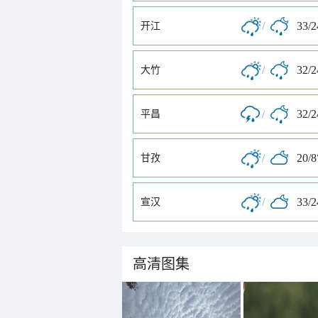
/
33/
开江
/
32/
大竹
/
32/
平昌
/
20/8
甘孜
/
33/
宣汉
高清图集