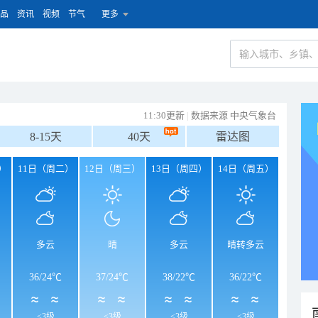
品
资讯
视频
节气
更多
11:30更新
|
数据来源 中央气象台
8-15天
40天
雷达图
）
11日（周二）
12日（周三）
13日（周四）
14日（周五）
多云
晴
多云
晴转多云
36
/
24℃
37
/
24℃
38
/
22℃
36
/
22℃
<3级
<3级
<3级
<3级