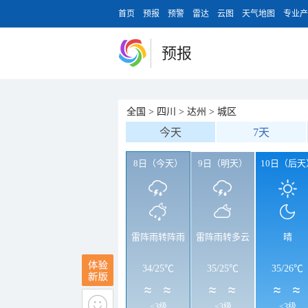
首页
预报
预警
雷达
云图
天气地图
专业产
预报
全国
>
四川
>
达州
>
城区
今天
7天
8日（今天）
9日（明天）
10日（后天
雷阵雨转阵雨
雷阵雨转多云
晴
34
/
25℃
35
/
25℃
35
/
26℃
<3级
<3级
<3级