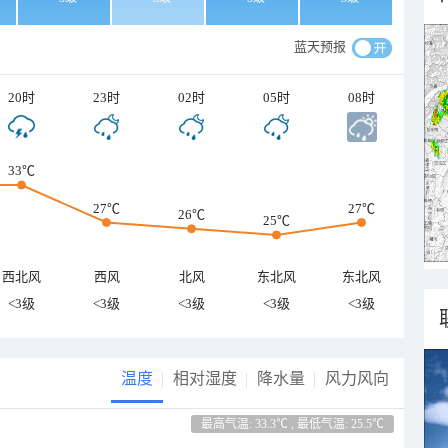
蓝天预报
20时
23时
02时
05时
08时
33℃
27℃
27℃
26℃
25℃
西北风
西风
北风
东北风
东北风
<3级
<3级
<3级
<3级
<3级
温度
相对湿度
降水量
风力风向
最高气温: 33.3℃ , 最低气温: 25.5℃