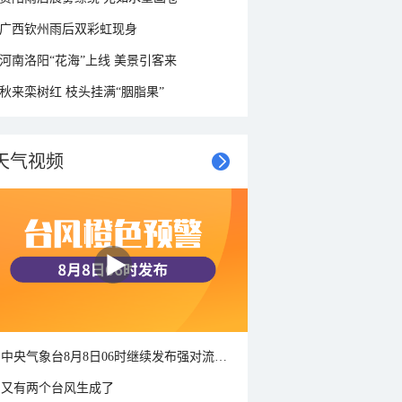
广西钦州雨后双彩虹现身
河南洛阳“花海”上线 美景引客来
秋来栾树红 枝头挂满“胭脂果”
天气视频
中央气象台8月8日06时继续发布强对流天气蓝色预警
又有两个台风生成了