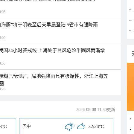
:05
白海豚”将于明晚至后天早晨登陆 5省市有强降雨
:05
入我国24小时警戒线 上海处于台风危险半圆风雨渐增
:55
区模糊已“闭眼”，局地强降雨具有极端性，浙江上海等
圆
:28
2026-08-08 11:30更新
23°C
/
32/24°C
巴中