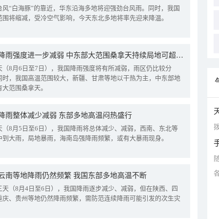
台风“白海豚”的靠近，华东沿海多地将迎强劲台风雨。同时，我国
范围将缩减，受冷空气影响，今天东北多地将率先迎来降温。
我国降雨强度进一步减弱 中东部大范围桑拿天持续局地可超38℃
天（8月6日至7日），我国降雨强度将有所减弱，雨区仍比较分
同时，我国高温范围较大，新疆、甘肃等地以干热为主，中东部地
有大范围桑拿天。
降雨整体减少减弱 东部多地高温闷热盛行
拨
天（8月5日至6日），我国降雨将总体减少、减弱，西南、东北等
中到大雨，局地暴雨，海南岛强降雨频繁，或有大暴雨现身。
云南等地降雨仍然频繁 我国东部多地高温不断
三天（8月4日至6日），我国降雨逐步减少、减弱，但在陕西、四
重庆、贵州等地仍然降雨频繁，需防范连续降雨可能引发的次生灾