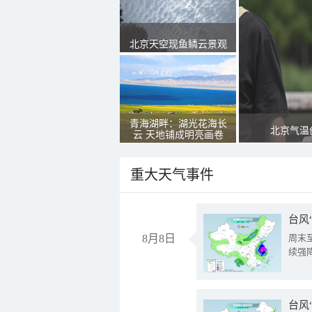
北京天空现鱼鳞云景观
青海湖畔：湖光花海长
北京气温
云 天地铺成明亮画卷
重大天气事件
台风
8月8日
周末
续强
台风