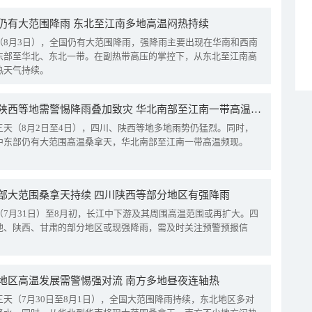
仍有大范围降雨 东北至江南多地高温闷热持续
（8月3日），全国仍有大范围降雨，强降雨主要出现在华南和西南
东部至华北、东北一带。在副热带高压的掌控下，从东北至江南高
热天气持续。
四川陕西等地需警惕降雨叠加致灾 华北南部至江南一带高温频现
三天（8月2日至4日），四川、陕西等地多地雨势仍猛烈。同时，
中东部仍有大范围高温桑拿天，华北南部至江南一带高温频现。
部大范围桑拿天持续 四川陕西等部分地区有强降雨
（7月31日）至8月初，长江中下游及其周围高温范围或再扩大。四
地、陕西、甘肃的部分地区或现强降雨，需及时关注预警预报信
地区高温发展需警惕强对流 南方多地昼夜连轴热
三天（7月30日至8月1日），全国大范围降雨持续，东北地区多对