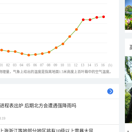
01
02
03
04
05
06
07
08
09
10
11
12
13
14
15
16
(h)
物理量，气象上给出的温度是指离地面1.5米高度上百叶箱中的空气温度。
雨进程表出炉 后期北方会遭遇强降雨吗
:19
上海浙江等地部分地区将有10级以上雷暴大风