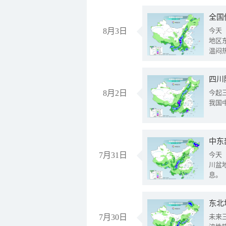
全国
8月3日
今天
地区
温闷
8月2日
今起
我国
中东
7月31日
今天
川盆
息。
东北
7月30日
未来