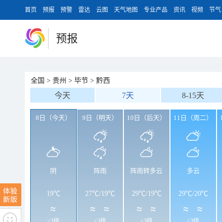
首页
预报
预警
雷达
云图
天气地图
专业产品
资讯
视频
节气
预报
全国
>
贵州
>
毕节
>
黔西
今天
7天
8-15天
8日（今天）
9日（明天）
10日（后天）
11日（周二）
阴
阵雨
阵雨转多云
多云
19℃
27℃
/
19℃
29℃
/
19℃
29℃
/
20℃
<3级
<3级
<3级
<3级