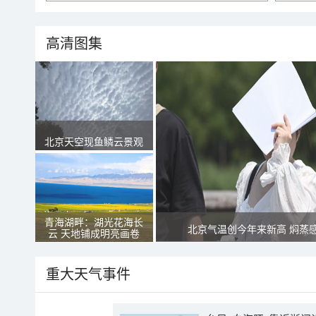
高清图集
北京天空现鱼鳞云景观
青海湖畔：湖光花海长
北京气温创今年来新高 焖蒸
云 天地铺成明亮画卷
重大天气事件