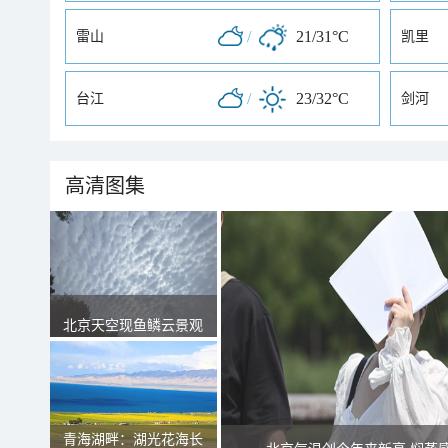
/
21/31°C
雷山
凯里
/
23/32°C
台江
剑河
高清图集
北京天空现鱼鳞云景观
青海湖畔：湖光花海长