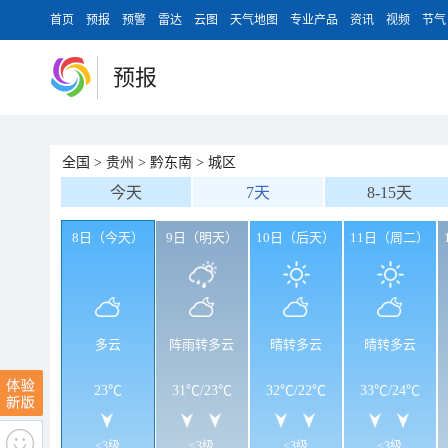
首页
预报
预警
雷达
云图
天气地图
专业产品
资讯
视频
节气
预报
全国
>
贵州
>
黔东南
>
城区
今天
7天
8-15天
8日（今天）
9日（明天）
10日（后天）
11日（周二）
多云
阵雨转多云
晴转多云
晴转多云
23℃
31℃
/
23℃
32℃
/
22℃
33℃
/
24℃
<3级
<3级
<3级
<3级