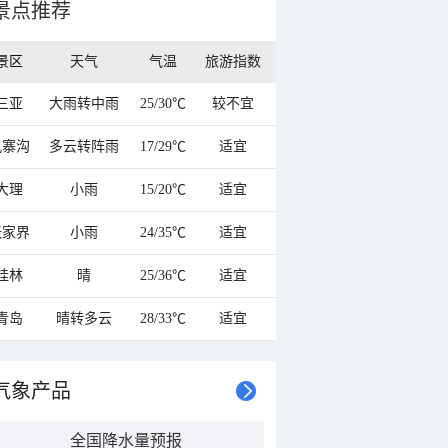
景点推荐
景区
天气
气温
旅游指数
三亚
大雨转中雨
25/30℃
较不宜
九寨沟
多云转阵雨
17/29℃
适宜
大理
小雨
15/20℃
适宜
张家界
小雨
24/35℃
适宜
桂林
晴
25/36℃
适宜
青岛
晴转多云
28/33℃
适宜
气象产品
全国降水量预报