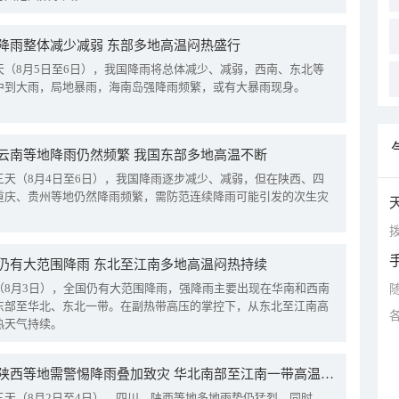
降雨整体减少减弱 东部多地高温闷热盛行
天（8月5日至6日），我国降雨将总体减少、减弱，西南、东北等
中到大雨，局地暴雨，海南岛强降雨频繁，或有大暴雨现身。
云南等地降雨仍然频繁 我国东部多地高温不断
三天（8月4日至6日），我国降雨逐步减少、减弱，但在陕西、四
重庆、贵州等地仍然降雨频繁，需防范连续降雨可能引发的次生灾
拨
仍有大范围降雨 东北至江南多地高温闷热持续
（8月3日），全国仍有大范围降雨，强降雨主要出现在华南和西南
东部至华北、东北一带。在副热带高压的掌控下，从东北至江南高
热天气持续。
四川陕西等地需警惕降雨叠加致灾 华北南部至江南一带高温频现
三天（8月2日至4日），四川、陕西等地多地雨势仍猛烈。同时，