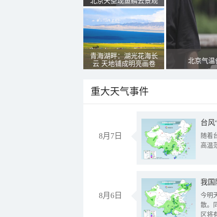
北京天空现鱼鳞云景观
青海湖畔：湖光花海长
北京气温
云 天地铺成明亮画卷
重大天气事件
台风
8月7日
随着
高温
8月6日
今明
散。
区将