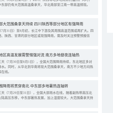
中东部仍有大范围高温桑拿天，华北南部至江南一带高温频现。
部大范围桑拿天持续 四川陕西等部分地区有强降雨
（7月31日）至8月初，长江中下游及其周围高温范围或再扩大。四
地、陕西、甘肃的部分地区或现强降雨，需及时关注预警预报信
地区高温发展需警惕强对流 南方多地昼夜连轴热
三天（7月30日至8月1日），全国大范围降雨持续，东北地区多对
降水。同时，从华北到华南将现大范围桑拿天，南方不少地方闷热
候在线。
围降雨将贯穿南北 中东部多地暑热连轴转
三天（7月29日至31日），全国大部雨水在线，随着副热带高压北
大陆高压东移，中东部暑热发展，加上湿度较大，大范围桑拿天持