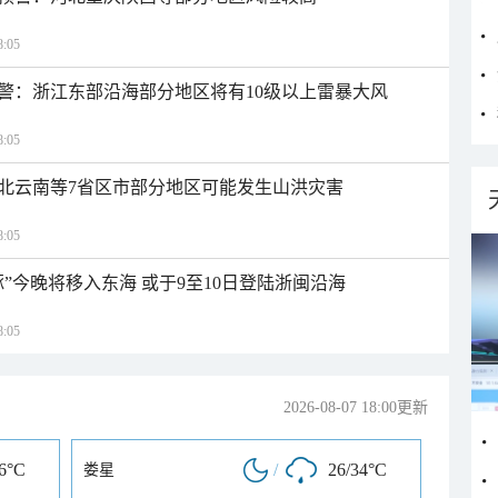
:05
警：浙江东部沿海部分地区将有10级以上雷暴大风
:05
北云南等7省区市部分地区可能发生山洪灾害
:05
”今晚将移入东海 或于9至10日登陆浙闽沿海
:05
2026-08-07 18:00更新
36°C
/
26/34°C
娄星