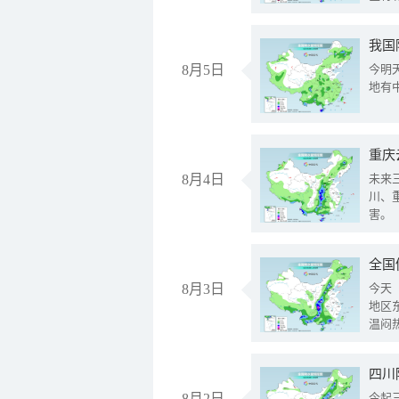
我国
8月5日
今明
地有
重庆
8月4日
未来
川、
害。
全国
8月3日
今天
地区
温闷
8月2日
今起