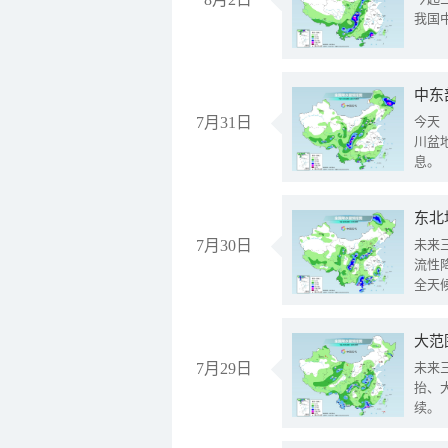
我国
中东
7月31日
今天
川盆
息。
东北
7月30日
未来
流性
全天
大范
7月29日
未来
抬、
续。