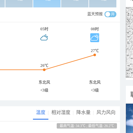
蓝天预报
05时
08时
27℃
26℃
东北风
东北风
<3级
<3级
温度
相对湿度
降水量
风力风向
最高气温: 34.3℃ , 最低气温: 26.2℃