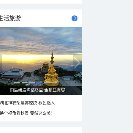
生活旅游
雨后峨眉沟壑尽显 金顶显真容
湖北神农架晨雾缭绕 秋色迷人
换个视角看秋景 竟然这么美！