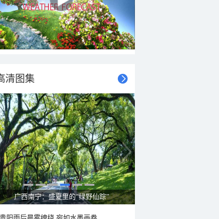
高清图集
广西南宁：盛夏里的“绿野仙踪”
贵阳雨后晨雾缭绕 宛如水墨画卷