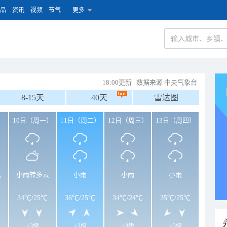
品
资讯
视频
节气
更多
18:00更新
|
数据来源 中央气象台
8-15天
40天
雷达图
）
10日（周一）
11日（周二）
12日（周三）
13日（周四）
云
小雨转多云
小雨
小雨
小雨
34℃
/
25℃
36℃
/
25℃
34℃
/
24℃
35℃
/
25℃
<3级
<3级
<3级
<3级