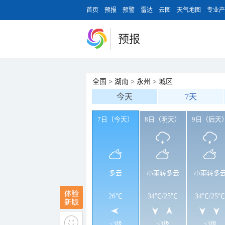
首页
预报
预警
雷达
云图
天气地图
专业产
预报
全国
>
湖南
>
永州
>
城区
今天
7天
7日（今天）
8日（明天）
9日（后天
多云
小雨转多云
小雨转多
26℃
34℃
/
25℃
34℃
/
25℃
<3级
<3级
<3级