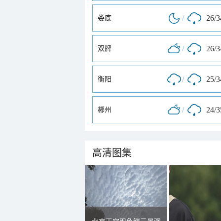
/
26/
娄底
/
26/
双牌
/
25/
衡阳
/
24/
郴州
高清图集