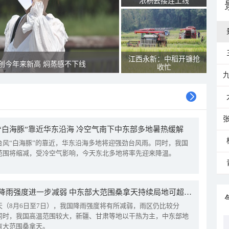
浓积云接连上线
江西永新：中稻开镰抢
创今年来新高 焖蒸感不下线
收忙
“白海豚”靠近华东沿海 冷空气南下中东部多地暑热缓解
台风“白海豚”的靠近，华东沿海多地将迎强劲台风雨。同时，我国
范围将缩减，受冷空气影响，今天东北多地将率先迎来降温。
我国降雨强度进一步减弱 中东部大范围桑拿天持续局地可超38℃
天（8月6日至7日），我国降雨强度将有所减弱，雨区仍比较分
同时，我国高温范围较大，新疆、甘肃等地以干热为主，中东部地
有大范围桑拿天。