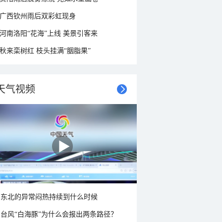
广西钦州雨后双彩虹现身
河南洛阳“花海”上线 美景引客来
秋来栾树红 枝头挂满“胭脂果”
天气视频
东北的异常闷热持续到什么时候
台风“白海豚”为什么会报出两条路径？