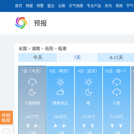
首页
预报
预警
雷达
云图
天气地图
专业产品
资讯
视频
节气
预报
全国
>
湖南
>
岳阳
>
临湘
今天
7天
8-15天
7日（今天）
8日（明天）
9日（后天）
10日（周一）
小雨转晴
晴转多云
晴
小雨
34
/
27℃
34
/
26℃
31
/
26℃
31
/
24℃
<3级
<3级
<3级
<3级