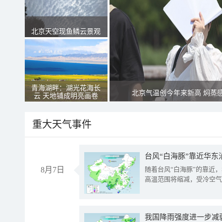
北京天空现鱼鳞云景观
青海湖畔：湖光花海长
北京气温创今年来新高 焖蒸
云 天地铺成明亮画卷
重大天气事件
台风“白海豚”靠近华东
8月7日
随着台风“白海豚”的靠近
高温范围将缩减，受冷空气