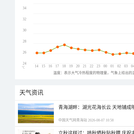
34
32
30
28
26
24
14
15
16
17
18
19
20
21
22
23
00
01
02
03
0
℃
温度：表示大气冷热程度的物理量，气象上给出的温
天气资讯
青海湖畔：湖光花海长云 天地铺成
中国天气网青海站 2026-08-07 10:58
立秋这样过：啃秋晒秋贴秋膘 庆祝