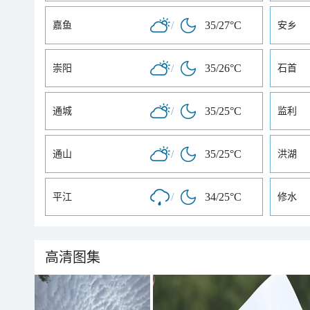
/
35/27°C
嘉鱼
安乡
/
35/26°C
崇阳
石首
/
35/25°C
通城
监利
/
35/25°C
通山
洪湖
/
34/25°C
平江
修水
高清图集