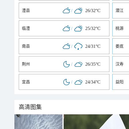
/
26/32°C
澧县
潜江
/
25/32°C
临澧
桃源
/
24/31°C
南县
娄底
/
26/35°C
荆州
汉寿
/
24/34°C
宜昌
益阳
高清图集