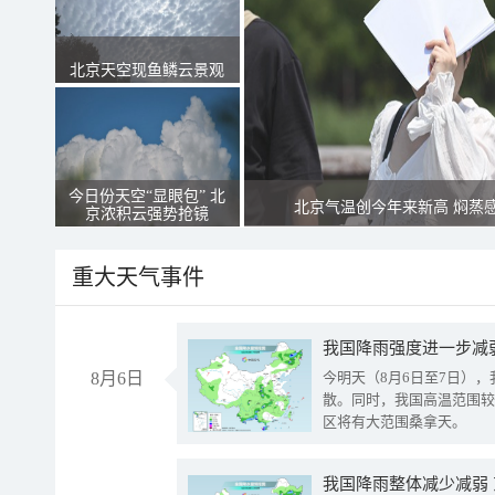
北京天空现鱼鳞云景观
今日份天空“显眼包” 北
北京气温创今年来新高 焖蒸
京浓积云强势抢镜
重大天气事件
8月6日
今明天（8月6日至7日）
散。同时，我国高温范围较
区将有大范围桑拿天。
我国降雨整体减少减弱