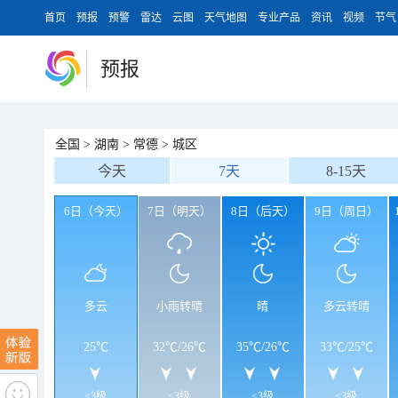
首页
预报
预警
雷达
云图
天气地图
专业产品
资讯
视频
节气
预报
全国
>
湖南
>
常德
>
城区
今天
7天
8-15天
6日（今天）
7日（明天）
8日（后天）
9日（周日）
多云
小雨转晴
晴
多云转晴
25℃
32℃
/
26℃
35℃
/
26℃
33℃
/
25℃
<3级
<3级
<3级
<3级