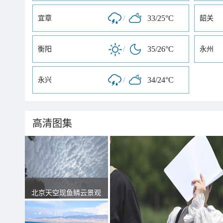
/
33/25°C
宜章
韶关
/
35/26°C
衡阳
永州
/
34/24°C
永兴
高清图集
北京天空现鱼鳞云景观