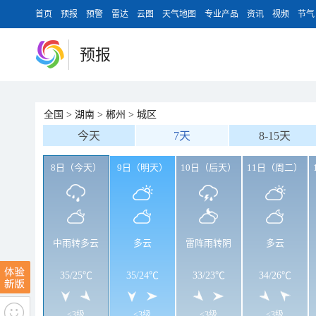
首页
预报
预警
雷达
云图
天气地图
专业产品
资讯
视频
节气
预报
全国
>
湖南
>
郴州
>
城区
今天
7天
8-15天
8日（今天）
9日（明天）
10日（后天）
11日（周二）
中雨转多云
多云
雷阵雨转阴
多云
35
/
25℃
35
/
24℃
33
/
23℃
34
/
26℃
<3级
<3级
<3级
<3级