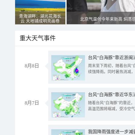
青海湖畔：湖光花海长
北京气温创今年来新高 焖蒸
云 天地铺成明亮画卷
重大天气事件
台风“白海豚”靠近浙闽
8月8日
周末至下周初，随着台风“
续强降雨。同时暑热消减，
台风“白海豚”靠近华东
8月7日
随着台风“白海豚”的靠近
高温范围将缩减，受冷空气