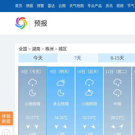
首页
预报
预警
雷达
云图
天气地图
专业产品
资讯
视频
节气
预报
全国
>
湖南
>
株洲
>
城区
今天
7天
8-15天
8日（今天）
9日（明天）
10日（后天）
11日（周二）
小雨转晴
多云转晴
小雨转阴
中雨
35
/
27℃
34
/
26℃
32
/
24℃
28
/
23℃
<3级
<3级
<3级
<3级