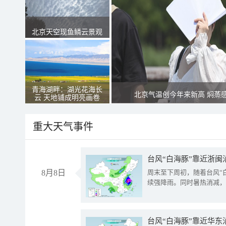
北京天空现鱼鳞云景观
青海湖畔：湖光花海长
北京气温创今年来新高 焖蒸
云 天地铺成明亮画卷
重大天气事件
台风“白海豚”靠近浙闽
8月8日
周末至下周初，随着台风“
续强降雨。同时暑热消减，
台风“白海豚”靠近华东