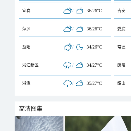
/
36/26°C
宜春
吉安
/
36/26°C
萍乡
娄底
/
34/26°C
益阳
常德
/
34/27°C
湘江新区
醴陵
/
35/27°C
湘潭
韶山
高清图集