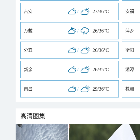
/
27/36°C
吉安
安福
/
26/36°C
万载
萍乡
/
26/36°C
分宜
衡阳
/
26/35°C
新余
湘潭
/
29/36°C
南昌
株洲
高清图集