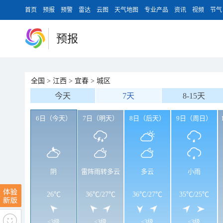
首页
预报
预警
雷达
云图
天气地图
专业产品
资讯
视频
节气
预报
全国
>
江西
>
宜春
>
城区
今天
7天
8-15天
6日（今天）
7日（明天）
8日（后天）
9日（周日）
阴
雷阵雨转多云
多云
小雨
26℃
36℃
/
27℃
36℃
/
27℃
35℃
/
25℃
<3级
<3级
<3级
<3级