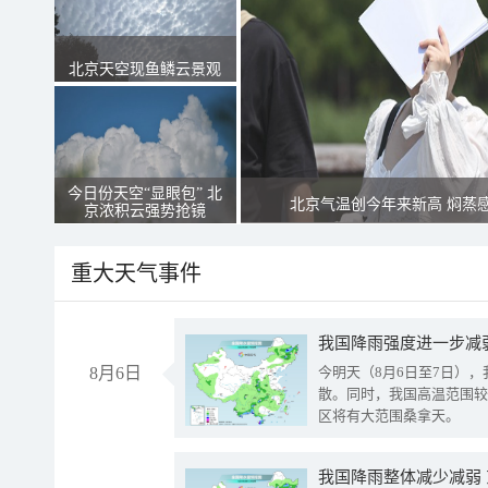
北京天空现鱼鳞云景观
今日份天空“显眼包” 北
北京气温创今年来新高 焖蒸
京浓积云强势抢镜
重大天气事件
8月6日
今明天（8月6日至7日）
散。同时，我国高温范围较
区将有大范围桑拿天。
我国降雨整体减少减弱