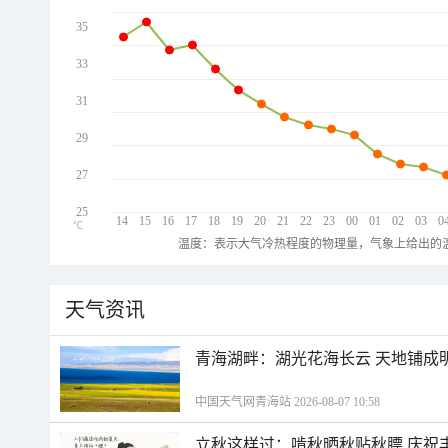
35
33
31
29
27
25
14
15
16
17
18
19
20
21
22
23
00
01
02
03
0
℃
温度：表示大气冷热程度的物理量，气象上给出的温
天气资讯
青海湖畔：湖光花海长云 天地铺成
中国天气网青海站 2026-08-07 10:58
立秋这样过：啃秋晒秋贴秋膘 庆祝