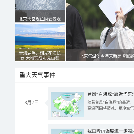
北京天空现鱼鳞云景观
青海湖畔：湖光花海长
北京气温创今年来新高 焖蒸
云 天地铺成明亮画卷
重大天气事件
台风“白海豚”靠近华东
8月7日
随着台风“白海豚”的靠近
高温范围将缩减，受冷空气