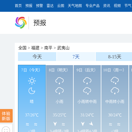
首页
预报
预警
雷达
云图
天气地图
专业产品
资讯
视频
节气
预报
全国
>
福建
>
南平
>
武夷山
今天
7天
8-15天
7日（今天）
8日（明天）
9日（后天）
10日（周一）
晴
小雨
小雨转中雨
中雨转小雨
37
/
26℃
35
/
25℃
31
/
24℃
30
/
24℃
<3级
3-4级转<3级
3-4级转4-5级
<3级