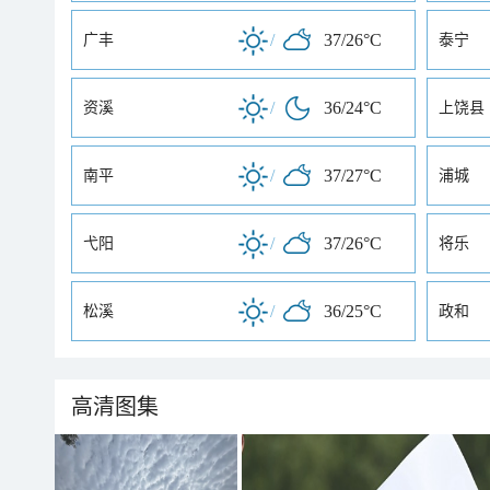
/
37/26°C
广丰
泰宁
/
36/24°C
资溪
上饶县
/
37/27°C
南平
浦城
/
37/26°C
弋阳
将乐
/
36/25°C
松溪
政和
高清图集