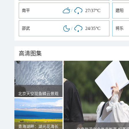
/
27/37°C
南平
建阳
/
24/35°C
邵武
将乐
高清图集
北京天空现鱼鳞云景观
青海湖畔：湖光花海长