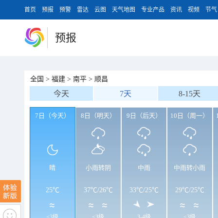
首页
预报
预警
雷达
云图
天气地图
专业产品
资讯
视频
节气
预报
全国
>
福建
>
南平
>
顺昌
今天
7天
8-15天
7日（今天）
8日（明天）
9日（后天）
10日（周一）
晴
小雨转阴
中雨
中雨转小雨
25℃
37℃
/
26℃
33℃
/
25℃
29℃
/
25℃
<3级
<3级
3-4级
<3级