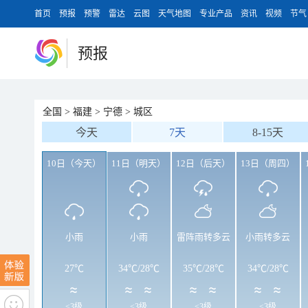
首页
预报
预警
雷达
云图
天气地图
专业产品
资讯
视频
节气
预报
全国
>
福建
>
宁德
>
城区
今天
7天
8-15天
10日（今天）
11日（明天）
12日（后天）
13日（周四）
小雨
小雨
雷阵雨转多云
小雨转多云
27℃
34℃
/
28℃
35℃
/
28℃
34℃
/
28℃
<3级
<3级
<3级
<3级