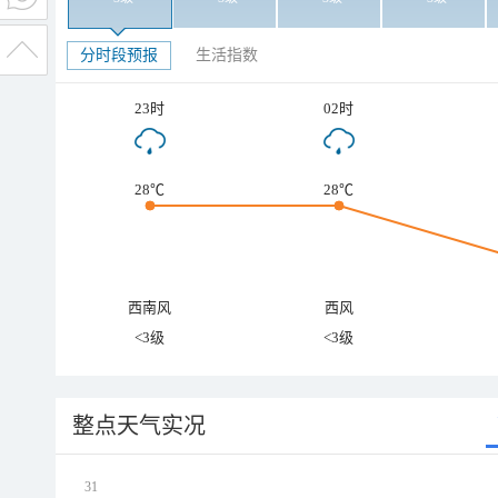
分时段预报
生活指数
23时
02时
28℃
28℃
西南风
西风
<3级
<3级
整点天气实况
31