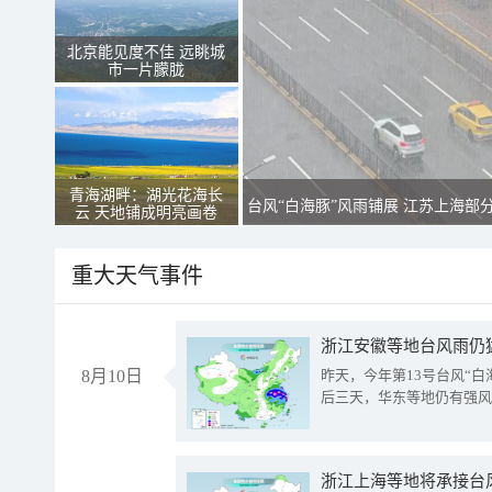
北京能见度不佳 远眺城
市一片朦胧
青海湖畔：湖光花海长
台风“白海豚”风雨铺展 江苏上海部
云 天地铺成明亮画卷
重大天气事件
浙江安徽等地台风雨仍
8月10日
昨天，今年第13号台风“
后三天，华东等地仍有强风
浙江上海等地将承接台风