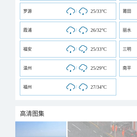
/
25/33°C
罗源
莆田
/
26/32°C
霞浦
丽水
/
25/33°C
福安
三明
/
25/29°C
温州
南平
/
27/34°C
福州
高清图集