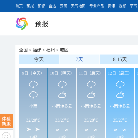
首页
预报
预警
雷达
云图
天气地图
专业产品
资讯
视频
节气
预报
全国
>
福建
>
福州
>
城区
今天
7天
8-15天
9日（今天）
10日（明天）
11日（后天）
12日（周三）
小雨
小雨转多云
小雨转多云
小雨转多云
32
/
28℃
33
/
27℃
35
/
28℃
35
/
27℃
3-4级
<3级
<3级
<3级