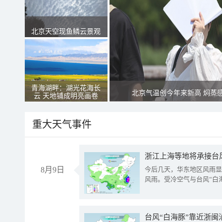
北京天空现鱼鳞云景观
青海湖畔：湖光花海长
北京气温创今年来新高 焖蒸
云 天地铺成明亮画卷
重大天气事件
浙江上海等地将承接台风
8月9日
今后几天，华东地区风雨显
风雨。受冷空气与台风“白
台风“白海豚”靠近浙闽