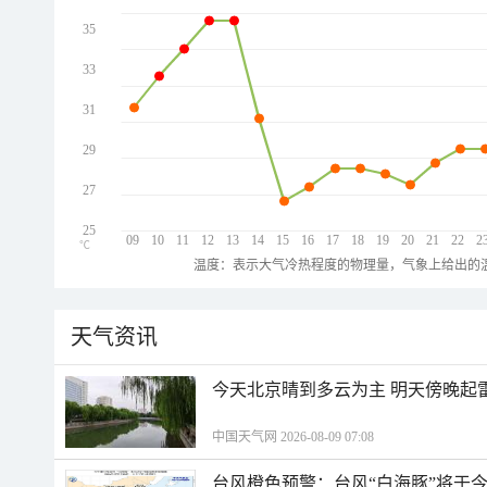
35
33
31
29
27
25
09
10
11
12
13
14
15
16
17
18
19
20
21
22
2
℃
温度：表示大气冷热程度的物理量，气象上给出的温
天气资讯
今天北京晴到多云为主 明天傍晚起
中国天气网 2026-08-09 07:08
台风橙色预警：台风“白海豚”将于