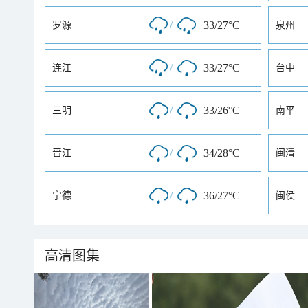
/
33/27°C
罗源
泉州
/
33/27°C
连江
台中
/
33/26°C
三明
南平
/
34/28°C
晋江
闽清
/
36/27°C
宁德
闽侯
高清图集