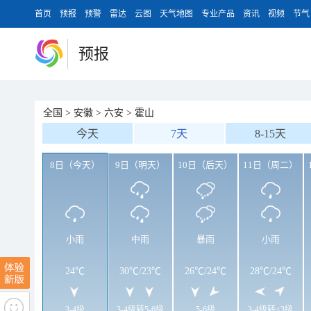
首页
预报
预警
雷达
云图
天气地图
专业产品
资讯
视频
节气
预报
全国
>
安徽
>
六安
>
霍山
今天
7天
8-15天
8日（今天）
9日（明天）
10日（后天）
11日（周二）
小雨
中雨
暴雨
小雨
24℃
30℃
/
23℃
26℃
/
24℃
28℃
/
24℃
3-4级
3-4级转5-6级
5-6级
3-4级转<3级