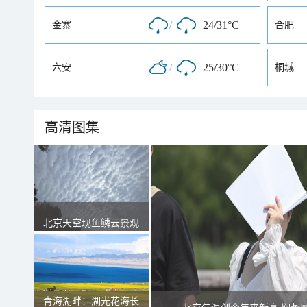
/
24/31°C
金寨
合肥
/
25/30°C
六安
桐城
高清图集
北京天空现鱼鳞云景观
青海湖畔：湖光花海长