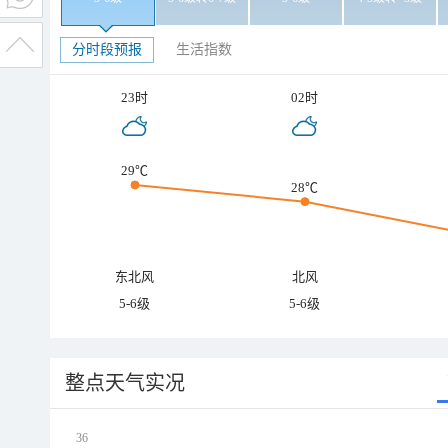
分时段预报
生活指数
23时
02时
29℃
28℃
东北风
北风
5-6级
5-6级
整点天气实况
36