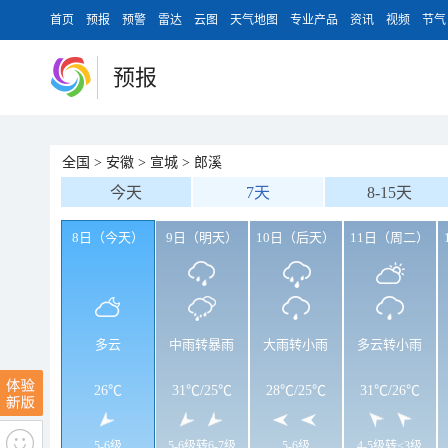
首页
预报
预警
雷达
云图
天气地图
专业产品
资讯
视频
节气
预报
全国
>
安徽
>
宣城
>
郎溪
今天
7天
8-15天
8日（今天）
9日（明天）
10日（后天）
11日（周二）
多云
中雨转暴雨
大雨转小雨
多云转小雨
26℃
31℃
/
25℃
28℃
/
25℃
31℃
/
26℃
5-6级
5-6级转6-7级
5-6级
4-5级转<3级