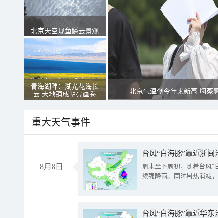
北京天空现鱼鳞云景观
青海湖畔：湖光花海长
北京气温创今年来新高 焖蒸
云 天地铺成明亮画卷
重大天气事件
台风“白海豚”靠近浙闽
8月8日
周末至下周初，随着台风“
续强降雨。同时暑热消减，
台风“白海豚”靠近华东