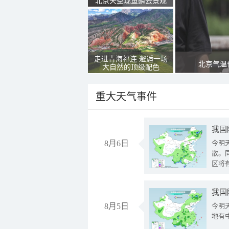
北京天空现鱼鳞云景观
走进青海祁连 邂逅一场
北京气温
大自然的顶级配色
重大天气事件
8月6日
今明
散。
区将
我国
8月5日
今明
地有