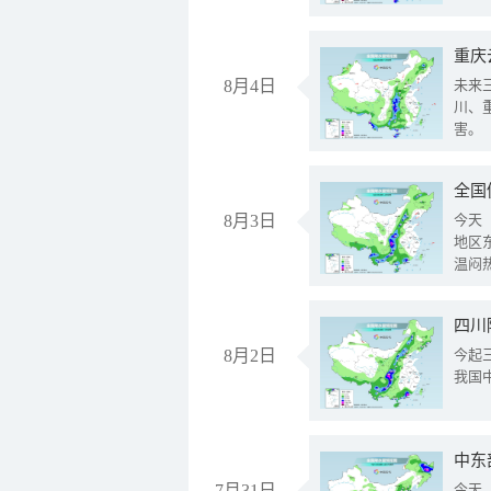
重庆
8月4日
未来
川、
害。
全国
8月3日
今天
地区
温闷
8月2日
今起
我国
中东
7月31日
今天