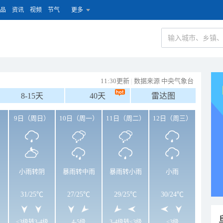
品
资讯
视频
节气
更多
11:30更新
|
数据来源 中央气象台
8-15天
40天
雷达图
）
9日（周日）
10日（周一）
11日（周二）
12日（周三）
小雨转阴
暴雨转中雨
暴雨转小雨
小雨
31
/
25℃
27
/
25℃
29
/
25℃
30
/
24℃
<3级转3-4级
4-5级
3-4级转<3级
<3级