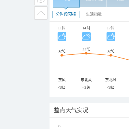
分时段预报
生活指数
11时
14时
17时
33℃
32℃
32℃
东风
东北风
东北风
<3级
<3级
<3级
整点天气实况
36