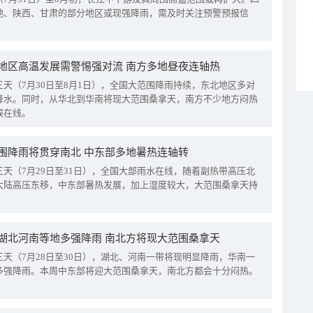
地、陕西、甘肃的部分地区或现强降雨，需及时关注预警预报信
地区高温发展需警惕强对流 南方多地昼夜连轴热
三天（7月30日至8月1日），全国大范围降雨持续，东北地区多对
降水。同时，从华北到华南将现大范围桑拿天，南方不少地方闷热
候在线。
围降雨将贯穿南北 中东部多地暑热连轴转
三天（7月29日至31日），全国大部雨水在线，随着副热带高压北
大陆高压东移，中东部暑热发展，加上湿度较大，大范围桑拿天持
湖北河南等地多强降雨 南北方将现大范围桑拿天
三天（7月28日至30日），湖北、河南一带将现明显降雨，华南一
多强降雨。本周中东部将迎大范围桑拿天，南北方都会十分闷热。