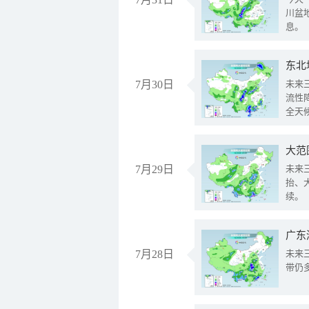
川盆
息。
东北
7月30日
未来
流性
全天
大范
7月29日
未来
抬、
续。
广东
7月28日
未来
带仍