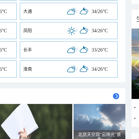
26°C
/
34/26°C
大通
26°C
/
34/26°C
凤阳
26°C
/
33/26°C
长丰
26°C
/
34/26°C
淮南
北京天空现“云隙光”景