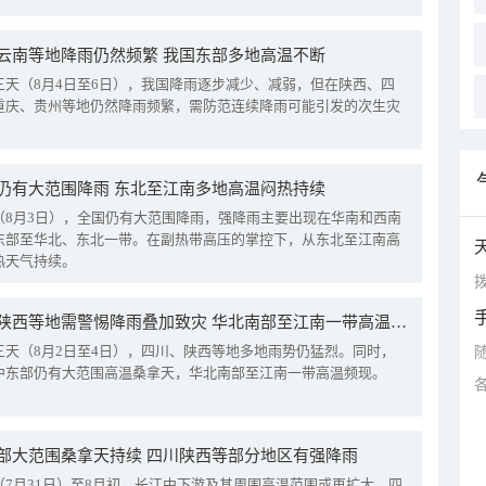
云南等地降雨仍然频繁 我国东部多地高温不断
三天（8月4日至6日），我国降雨逐步减少、减弱，但在陕西、四
重庆、贵州等地仍然降雨频繁，需防范连续降雨可能引发的次生灾
仍有大范围降雨 东北至江南多地高温闷热持续
（8月3日），全国仍有大范围降雨，强降雨主要出现在华南和西南
东部至华北、东北一带。在副热带高压的掌控下，从东北至江南高
热天气持续。
拨
四川陕西等地需警惕降雨叠加致灾 华北南部至江南一带高温频现
三天（8月2日至4日），四川、陕西等地多地雨势仍猛烈。同时，
中东部仍有大范围高温桑拿天，华北南部至江南一带高温频现。
部大范围桑拿天持续 四川陕西等部分地区有强降雨
（7月31日）至8月初，长江中下游及其周围高温范围或再扩大。四