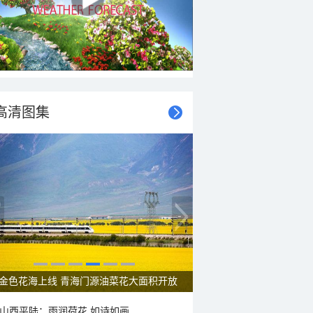
高清图集
呼伦贝尔草原 藏着最治愈的蓝天白云
山西平陆：雨润荷花 如诗如画