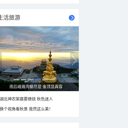
生活旅游
秋意浓 蓝天映衬下的哈尔滨伏尔加庄园
湖北神农架晨雾缭绕 秋色迷人
换个视角看秋景 竟然这么美！