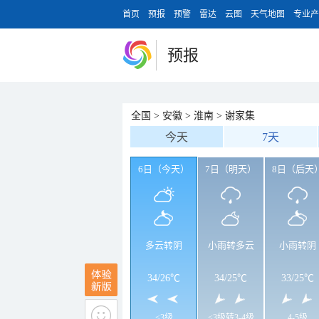
首页
预报
预警
雷达
云图
天气地图
专业产
预报
全国
>
安徽
>
淮南
>
谢家集
今天
7天
6日（今天）
7日（明天）
8日（后天
多云转阴
小雨转多云
小雨转阴
34
/
26℃
34
/
25℃
33
/
25℃
<3级
<3级转3-4级
4-5级