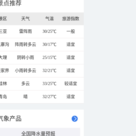
景点推荐
景区
天气
气温
旅游指数
三亚
雷阵雨
30/25℃
一般
九寨沟
阵雨转多云
30/17℃
适宜
大理
阴转小雨
25/15℃
适宜
张家界
小雨转多云
32/21℃
适宜
桂林
多云
33/25℃
较适宜
青岛
晴
32/27℃
适宜
气象产品
全国降水量预报