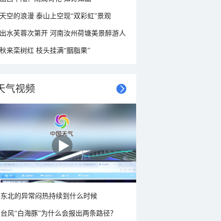
天空的浪漫 泰山上空现“双彩虹”景观
出水芙蓉次第开 河南汝州荷塘美景醉游人
秋来栾树红 枝头挂满“胭脂果”
天气视频
东北的异常闷热持续到什么时候
台风“白海豚”为什么会报出两条路径？