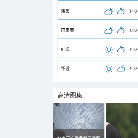
/
34/
潘集
/
34/
田家庵
/
35/
蚌埠
/
35/
怀远
高清图集