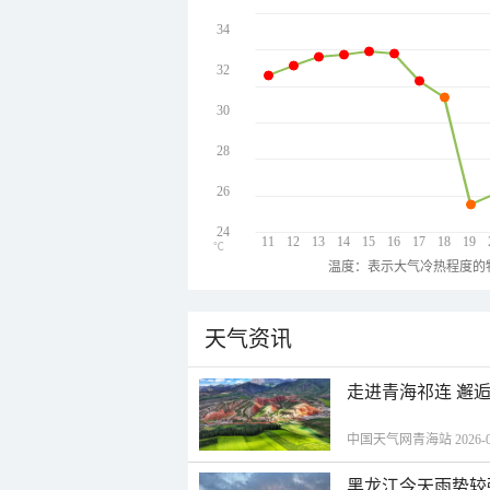
34
32
30
28
26
24
11
12
13
14
15
16
17
18
19
℃
温度：表示大气冷热程度的
天气资讯
走进青海祁连 邂
中国天气网青海站 2026-08-
黑龙江今天雨势较