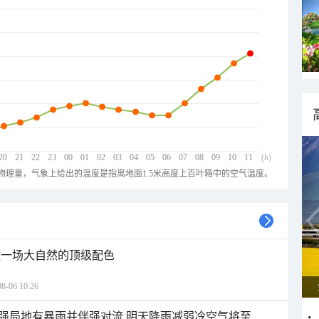
20
21
22
23
00
01
02
03
04
05
06
07
08
09
10
11
(h)
物理量，气象上给出的温度是指离地面1.5米高度上百叶箱中的空气温度。
逅一场大自然的顶级配色
06 10:26
强局地有暴雨并伴强对流 明天降雨减弱冷空气将至