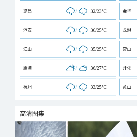
/
32/23°C
遂昌
金华
/
36/25°C
淳安
龙游
/
35/25°C
江山
常山
/
36/27°C
鹰潭
开化
/
33/25°C
杭州
黄山
高清图集