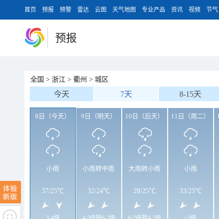
首页
预报
预警
雷达
云图
天气地图
专业产品
资讯
视频
节气
预报
全国
>
浙江
>
衢州
>
城区
今天
7天
8-15天
8日（今天）
9日（明天）
10日（后天）
11日（周二）
小雨
小雨转中雨
大雨转小雨
小雨
37
/
25℃
32
/
24℃
28
/
25℃
33
/
25℃
3-4级
4-5级转6-7级
6-7级转4-5级
<3级