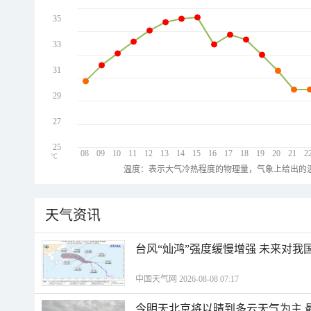
35
33
31
29
27
25
08
09
10
11
12
13
14
15
16
17
18
19
20
21
2
℃
温度：表示大气冷热程度的物理量，气象上给出的温
天气资讯
台风“灿鸿”强度缓慢增强 未来对我
中国天气网 2026-08-08 07:17
今明天北京将以晴到多云天气为主 