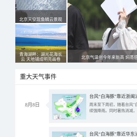
北京天空现鱼鳞云景观
青海湖畔：湖光花海长
北京气温创今年来新高 焖蒸
云 天地铺成明亮画卷
重大天气事件
台风“白海豚”靠近浙闽
8月8日
周末至下周初，随着台风“
续强降雨。同时暑热消减，
台风“白海豚”靠近华东