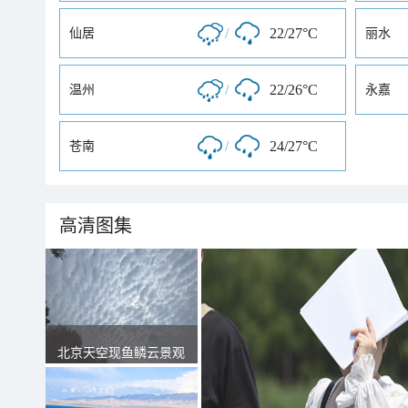
/
22/27°C
仙居
丽水
/
22/26°C
温州
永嘉
/
24/27°C
苍南
高清图集
北京天空现鱼鳞云景观