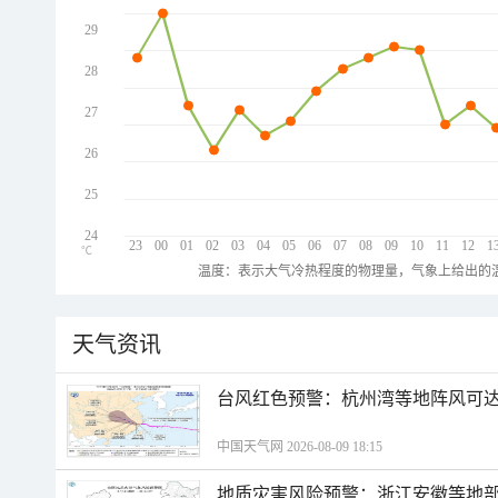
29
28
27
26
25
24
23
00
01
02
03
04
05
06
07
08
09
10
11
12
1
℃
温度：表示大气冷热程度的物理量，气象上给出的温
天气资讯
​台风红色预警：杭州湾等地阵风可达1
中国天气网 2026-08-09 18:15
地质灾害风险预警：浙江安徽等地