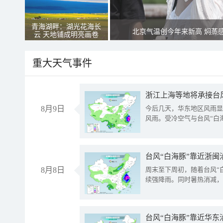
青海湖畔：湖光花海长
北京气温创今年来新高 焖蒸
云 天地铺成明亮画卷
重大天气事件
浙江上海等地将承接台风
8月9日
今后几天，华东地区风雨显
风雨。受冷空气与台风“白
台风“白海豚”靠近浙闽
8月8日
周末至下周初，随着台风“
续强降雨。同时暑热消减，
台风“白海豚”靠近华东