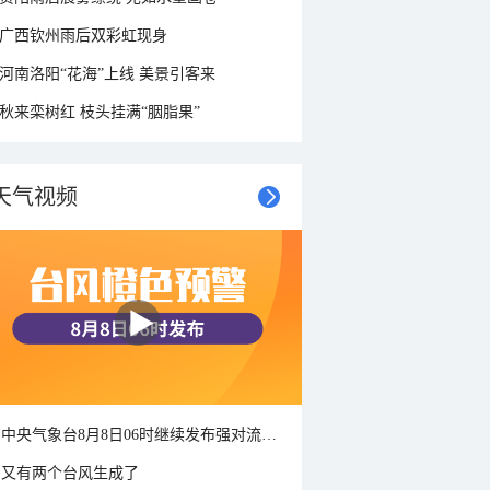
广西钦州雨后双彩虹现身
河南洛阳“花海”上线 美景引客来
秋来栾树红 枝头挂满“胭脂果”
天气视频
中央气象台8月8日06时继续发布强对流天气蓝色预警
又有两个台风生成了