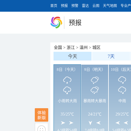
首页
预报
预警
雷达
云图
天气地图
专业产
预报
全国
>
浙江
>
温州
>
城区
今天
7天
8日（今天）
9日（明天）
10日（后天
小雨转大雨
暴雨转大暴雨
中雨
35
/
25℃
24
/
21℃
29
/
25℃
4-5级转5-6级
7-8级转8-9级
5-6级转4-5