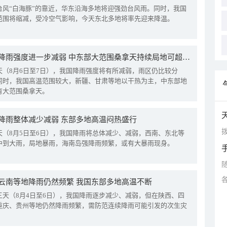
台风“白海豚”的靠近，华东沿海多地将迎强劲台风雨。同时，我国
范围将缩减，受冷空气影响，今天东北多地将率先迎来降温。
我国降雨强度进一步减弱 中东部大范围桑拿天持续局地可超38℃
天（8月6日至7日），我国降雨强度将有所减弱，雨区仍比较分
同时，我国高温范围较大，新疆、甘肃等地以干热为主，中东部地
有大范围桑拿天。
降雨整体减少减弱 东部多地高温闷热盛行
拨
天（8月5日至6日），我国降雨将总体减少、减弱，西南、东北等
中到大雨，局地暴雨，海南岛强降雨频繁，或有大暴雨现身。
云南等地降雨仍然频繁 我国东部多地高温不断
三天（8月4日至6日），我国降雨逐步减少、减弱，但在陕西、四
重庆、贵州等地仍然降雨频繁，需防范连续降雨可能引发的次生灾