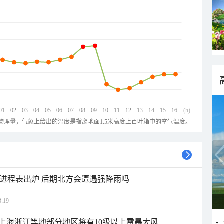
01
02
03
04
05
06
07
08
09
10
11
12
13
14
15
16
(h)
物理量，气象上给出的温度是指离地面1.5米高度上百叶箱中的空气温度。
雨进程表出炉 后期北方会遭遇强降雨吗
:19
上海浙江等地部分地区将有10级以上雷暴大风