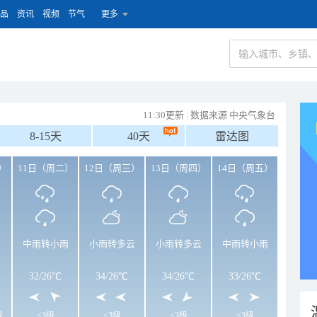
品
资讯
视频
节气
更多
11:30更新
|
数据来源 中央气象台
8-15天
40天
雷达图
）
11日（周二）
12日（周三）
13日（周四）
14日（周五）
中雨转小雨
小雨转多云
小雨转多云
中雨转小雨
32
/
26℃
34
/
26℃
34
/
26℃
33
/
26℃
级
<3级
<3级
<3级
<3级