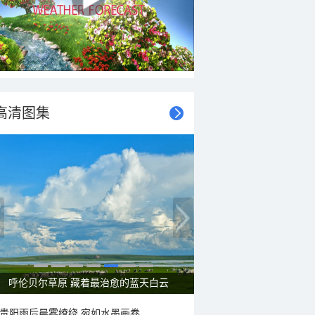
高清图集
呼伦贝尔草原 藏着最治愈的蓝天白云
贵阳雨后晨雾缭绕 宛如水墨画卷