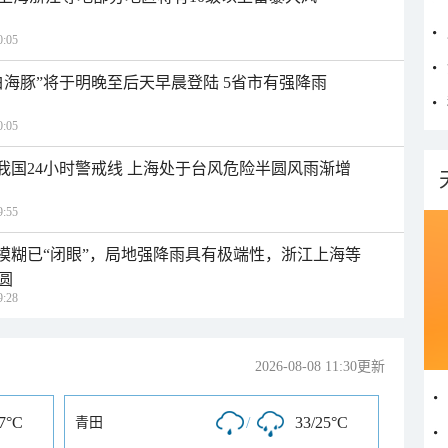
:05
白海豚”将于明晚至后天早晨登陆 5省市有强降雨
:05
入我国24小时警戒线 上海处于台风危险半圆风雨渐增
:55
区模糊已“闭眼”，局地强降雨具有极端性，浙江上海等
圆
:28
2026-08-08 11:30更新
27°C
/
33/25°C
青田