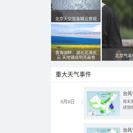
北京天空现鱼鳞云景观
青海湖畔：湖光花海长
北京气温
云 天地铺成明亮画卷
重大天气事件
台风
8月8日
周末
续强
台风