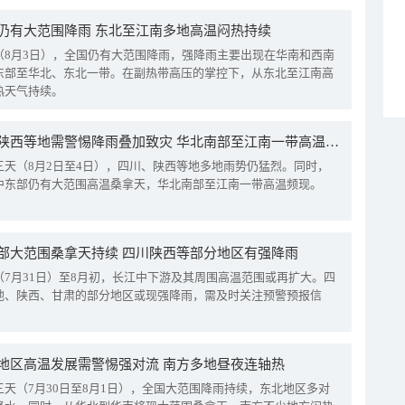
仍有大范围降雨 东北至江南多地高温闷热持续
（8月3日），全国仍有大范围降雨，强降雨主要出现在华南和西南
东部至华北、东北一带。在副热带高压的掌控下，从东北至江南高
热天气持续。
四川陕西等地需警惕降雨叠加致灾 华北南部至江南一带高温频现
三天（8月2日至4日），四川、陕西等地多地雨势仍猛烈。同时，
中东部仍有大范围高温桑拿天，华北南部至江南一带高温频现。
部大范围桑拿天持续 四川陕西等部分地区有强降雨
（7月31日）至8月初，长江中下游及其周围高温范围或再扩大。四
地、陕西、甘肃的部分地区或现强降雨，需及时关注预警预报信
地区高温发展需警惕强对流 南方多地昼夜连轴热
三天（7月30日至8月1日），全国大范围降雨持续，东北地区多对