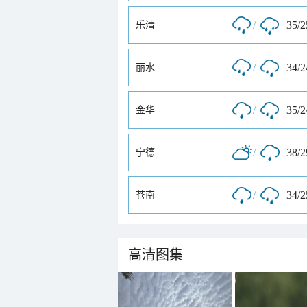
/
35/
乐清
/
34/
丽水
/
35/
金华
/
38/
宁德
/
34/
苍南
高清图集