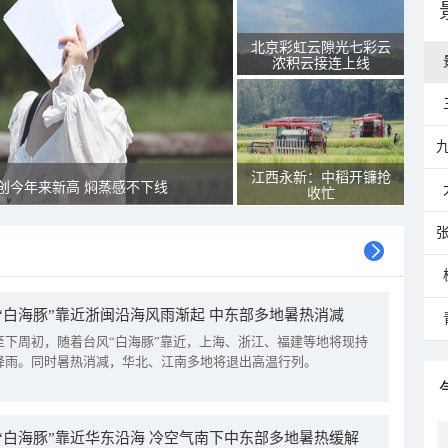
北京彩虹云隙光七彩云
浓积云接连上线
江西永新：中稻开镰抢
创今年来新高 焖蒸感不下线
收忙
“白海豚”靠近浙闽沿海风雨渐起 中东部多地暑热消减
至下周初，随着台风“白海豚”靠近，上海、浙江、福建等地将现持
降雨。同时暑热消减，华北、江南多地将退出高温行列。
“白海豚”靠近华东沿海 冷空气南下中东部多地暑热缓解