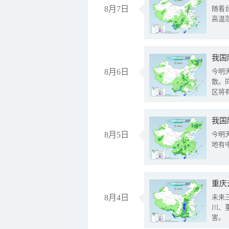
8月7日
随着
高温
8月6日
今明
散。
区将
我国
8月5日
今明
地有
重庆
8月4日
未来
川、
害。