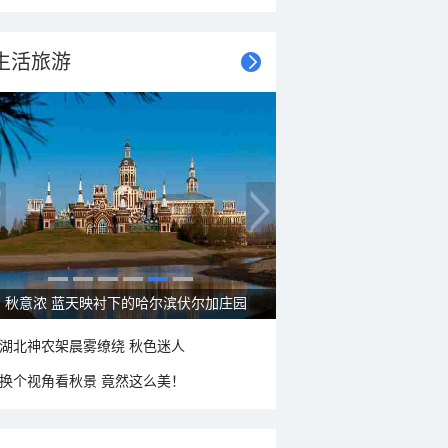
生活旅游
秋意浓 蓝天映衬下的哈尔滨伏尔加庄园
湖北神农架晨雾缭绕 秋色迷人
换个视角看秋景 竟然这么美！