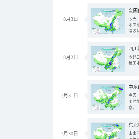
全国
8月3日
今天
地区
温闷
8月2日
今起
我国
中东
7月31日
今天
川盆
息。
东北
7月30日
未来