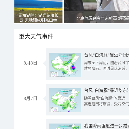
青海湖畔：湖光花海长
北京气温创今年来新高 焖蒸
云 天地铺成明亮画卷
重大天气事件
台风“白海豚”靠近浙闽
8月8日
周末至下周初，随着台风“
续强降雨。同时暑热消减，
台风“白海豚”靠近华东
8月7日
随着台风“白海豚”的靠近
高温范围将缩减，受冷空气