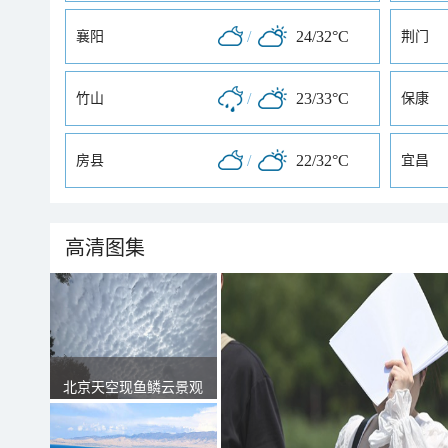
/
24/32°C
襄阳
荆门
/
23/33°C
竹山
保康
/
22/32°C
房县
宜昌
高清图集
北京天空现鱼鳞云景观