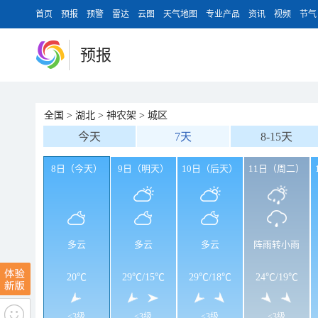
首页
预报
预警
雷达
云图
天气地图
专业产品
资讯
视频
节气
预报
全国
>
湖北
>
神农架
>
城区
今天
7天
8-15天
8日（今天）
9日（明天）
10日（后天）
11日（周二）
多云
多云
多云
阵雨转小雨
20℃
29℃
/
15℃
29℃
/
18℃
24℃
/
19℃
<3级
<3级
<3级
<3级