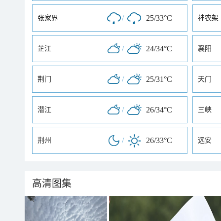
/
25/33°C
张家界
神农架
/
24/34°C
芷江
襄阳
/
25/31°C
荆门
天门
/
26/34°C
潜江
三峡
/
26/33°C
荆州
远安
高清图集