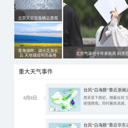
北京天空现鱼鳞云景观
青海湖畔：湖光花海长
北京气温创今年来新高 焖蒸
云 天地铺成明亮画卷
重大天气事件
台风“白海豚”靠近浙闽
8月8日
周末至下周初，随着台风“
续强降雨。同时暑热消减，
台风“白海豚”靠近华东