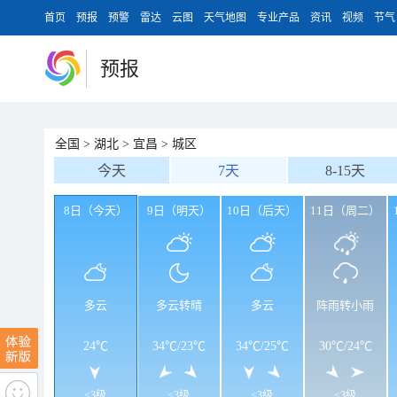
首页
预报
预警
雷达
云图
天气地图
专业产品
资讯
视频
节气
预报
全国
>
湖北
>
宜昌
>
城区
今天
7天
8-15天
8日（今天）
9日（明天）
10日（后天）
11日（周二）
多云
多云转晴
多云
阵雨转小雨
24℃
34℃
/
23℃
34℃
/
25℃
30℃
/
24℃
<3级
<3级
<3级
<3级