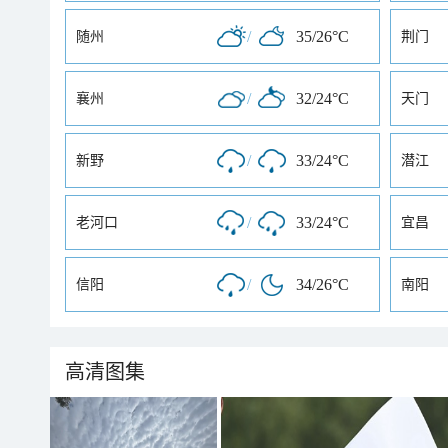
/
35/26°C
随州
荆门
/
32/24°C
襄州
天门
/
33/24°C
新野
潜江
/
33/24°C
老河口
宜昌
/
34/26°C
信阳
南阳
高清图集