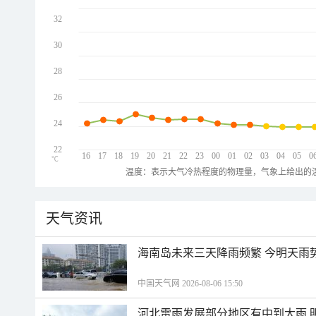
32
30
28
26
24
22
16
17
18
19
20
21
22
23
00
01
02
03
04
05
0
℃
温度：表示大气冷热程度的物理量，气象上给出的温
天气资讯
海南岛未来三天降雨频繁 今明天雨
中国天气网 2026-08-06 15:50
河北雷雨发展部分地区有中到大雨 