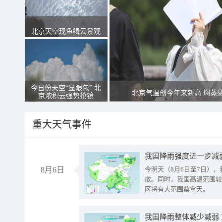
北京天空现鱼鳞云景观
今日份天空“显眼包” 北
北京气温创今年来新高 焖蒸
京浓积云强势抢镜
重大天气事件
8月6日
今明天（8月6日至7日）
散。同时，我国高温范围较
区将有大范围桑拿天。
我国降雨整体减少减弱