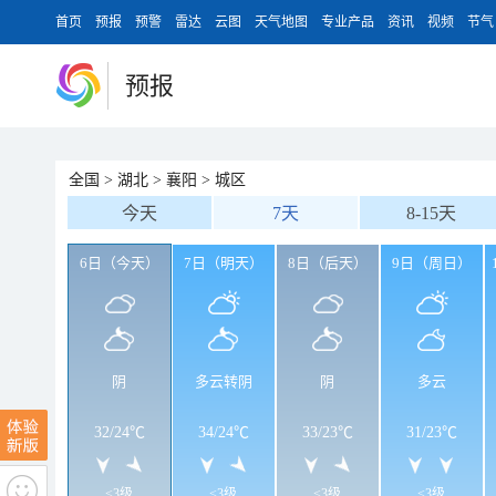
首页
预报
预警
雷达
云图
天气地图
专业产品
资讯
视频
节气
预报
全国
>
湖北
>
襄阳
>
城区
今天
7天
8-15天
6日（今天）
7日（明天）
8日（后天）
9日（周日）
阴
多云转阴
阴
多云
32
/
24℃
34
/
24℃
33
/
23℃
31
/
23℃
<3级
<3级
<3级
<3级