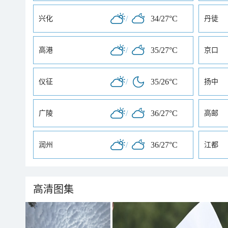
/
34/27°C
兴化
丹徒
/
35/27°C
高港
京口
/
35/26°C
仪征
扬中
/
36/27°C
广陵
高邮
/
36/27°C
润州
江都
高清图集