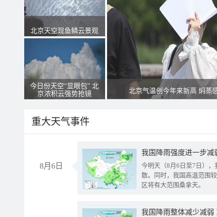
北京天空现鱼鳞云景观
今日份天空“显眼包” 北
北京气温创今年来新高 焖蒸
京浓积云强势抢镜
重大天气事件
8月6日
今明天（8月6日至7日）
散。同时，我国高温范围较
区将有大范围桑拿天。
我国降雨整体减少减弱