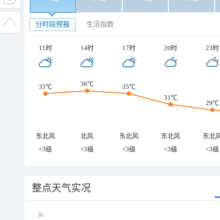
分时段预报
生活指数
11时
14时
17时
20时
23时
36℃
35℃
35℃
31℃
29℃
东北风
北风
东北风
东北风
东北
<3级
<3级
<3级
<3级
<3级
整点天气实况
36