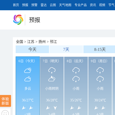
首页
预报
预警
雷达
云图
天气地图
专业产品
资讯
视频
节气
预报
全国
>
江苏
>
扬州
>
邗江
今天
7天
8-15天
6日（今天）
7日（明天）
8日（后天）
9日（周日）
多云
小雨转阴
小雨
小雨
36
/
27℃
36
/
28℃
35
/
26℃
30
/
24℃
<3级
3-4级
4-5级
4-5级