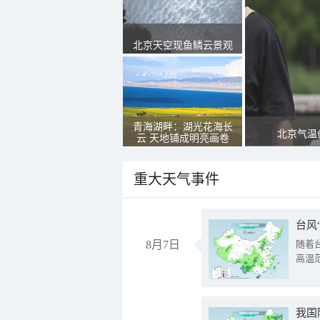
北京天空现鱼鳞云景观
青海湖畔：湖光花海长
北京气温
云 天地铺成明亮画卷
重大天气事件
台风
8月7日
随着
高温