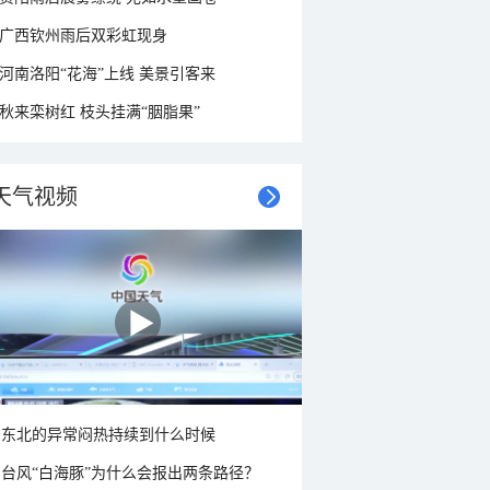
广西钦州雨后双彩虹现身
河南洛阳“花海”上线 美景引客来
秋来栾树红 枝头挂满“胭脂果”
天气视频
东北的异常闷热持续到什么时候
台风“白海豚”为什么会报出两条路径？