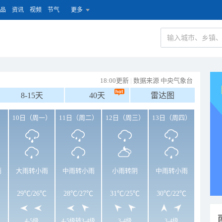
品
资讯
视频
节气
更多
18:00更新
|
数据来源 中央气象台
8-15天
40天
雷达图
）
10日（周一）
11日（周二）
12日（周三）
13日（周四）
雨
大雨转小雨
中雨转小雨
小雨转阴
中雨转小雨
29℃
/
26℃
28℃
/
27℃
31℃
/
25℃
30℃
/
22℃
4-5级
4-5级转3-4级
3-4级
3-4级