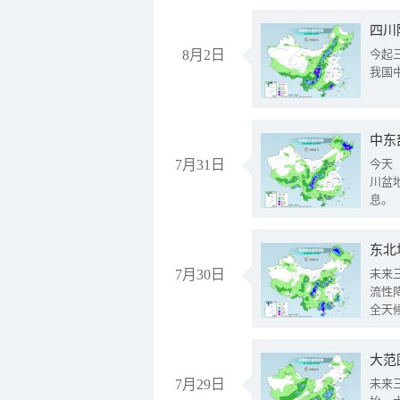
8月2日
今起
我国
中东
7月31日
今天
川盆
息。
东北
7月30日
未来
流性
全天
大范
7月29日
未来