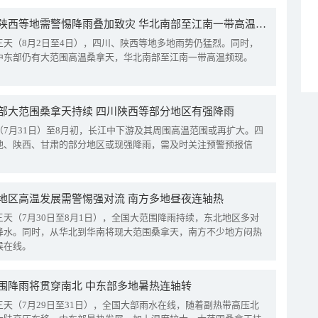
四川陕西等地需警惕降雨叠加致灾 华北南部至江南一带高温频现
三天（8月2日至4日），四川、陕西等地多地雨势仍猛烈。同时，
中东部仍有大范围高温桑拿天，华北南部至江南一带高温频现。
部大范围桑拿天持续 四川陕西等部分地区有强降雨
（7月31日）至8月初，长江中下游及其周围高温范围或再扩大。四
地、陕西、甘肃的部分地区或现强降雨，需及时关注预警预报信
地区高温发展需警惕强对流 南方多地昼夜连轴热
三天（7月30日至8月1日），全国大范围降雨持续，东北地区多对
降水。同时，从华北到华南将现大范围桑拿天，南方不少地方闷热
候在线。
围降雨将贯穿南北 中东部多地暑热连轴转
三天（7月29日至31日），全国大部雨水在线，随着副热带高压北