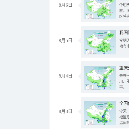
8月6日
今明
散。
区将
我国
8月5日
今明
地有
重庆
8月4日
未来
川、
害。
全国
8月3日
今天
地区
温闷