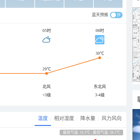
蓝天预报
05时
08时
30℃
29℃
北风
东北风
<3级
3-4级
温度
相对湿度
降水量
风力风向
最高气温: 33.3℃ , 最低气温: 28.1℃