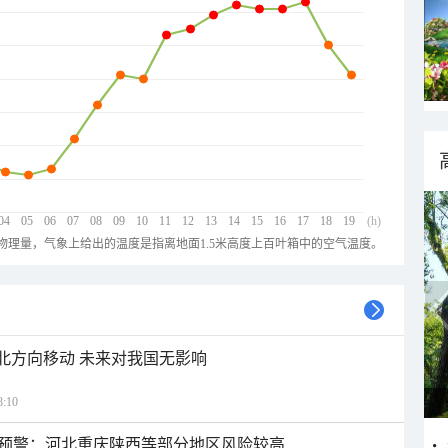
04
05
06
07
08
09
10
11
12
13
14
15
16
17
18
19
(h)
物理量，气象上给出的温度是指离地面1.5米高度上百叶箱中的空气温度。
西北方向移动 未来对我国无影响
:10
预警：河北重庆陕西等部分地区风险较高