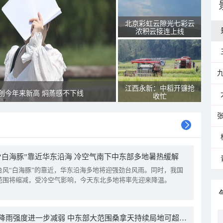
北京彩虹云隙光七彩云
浓积云接连上线
江西永新：中稻开镰抢
创今年来新高 焖蒸感不下线
收忙
“白海豚”靠近华东沿海 冷空气南下中东部多地暑热缓解
台风“白海豚”的靠近，华东沿海多地将迎强劲台风雨。同时，我国
范围将缩减，受冷空气影响，今天东北多地将率先迎来降温。
我国降雨强度进一步减弱 中东部大范围桑拿天持续局地可超38℃