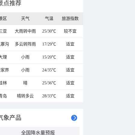
景点推荐
景区
天气
气温
旅游指数
三亚
大雨转中雨
25/30℃
较不宜
九寨沟
多云转阵雨
17/29℃
适宜
大理
小雨
15/20℃
适宜
张家界
小雨
24/35℃
适宜
桂林
晴
25/36℃
适宜
青岛
晴转多云
28/33℃
适宜
气象产品
全国降水量预报