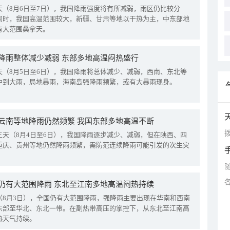
天（8月6日至7日），我国降雨强度将有所减弱，雨区仍比较分
同时，我国高温范围较大，新疆、甘肃等地以干热为主，中东部地
有大范围桑拿天。
降雨整体减少减弱 东部多地高温闷热盛行
天（8月5日至6日），我国降雨将总体减少、减弱，西南、东北等
中到大雨，局地暴雨，海南岛强降雨频繁，或有大暴雨现身。
云南等地降雨仍然频繁 我国东部多地高温不断
拨
三天（8月4日至6日），我国降雨逐步减少、减弱，但在陕西、四
重庆、贵州等地仍然降雨频繁，需防范连续降雨可能引发的次生灾
仍有大范围降雨 东北至江南多地高温闷热持续
（8月3日），全国仍有大范围降雨，强降雨主要出现在华南和西南
东部至华北、东北一带。在副热带高压的掌控下，从东北至江南高
热天气持续。