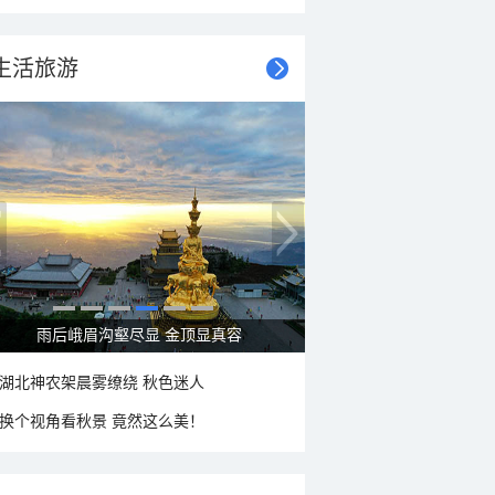
生活旅游
秋意浓 蓝天映衬下的哈尔滨伏尔加庄园
湖北神农架晨雾缭绕 秋色迷人
换个视角看秋景 竟然这么美！