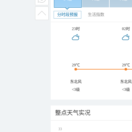
分时段预报
生活指数
23时
02时
29℃
29℃
东北风
东北风
<3级
<3级
整点天气实况
33