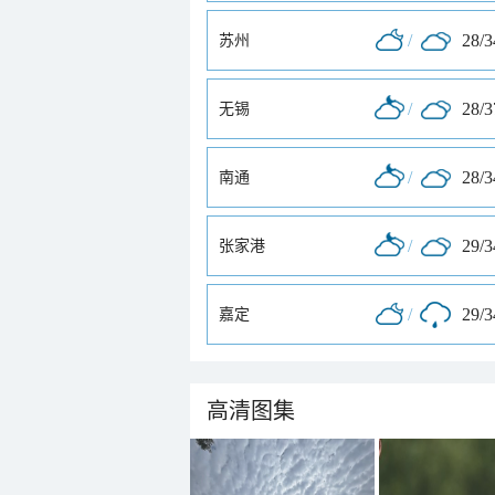
/
28/
苏州
/
28/
无锡
/
28/
南通
/
29/
张家港
/
29/
嘉定
高清图集