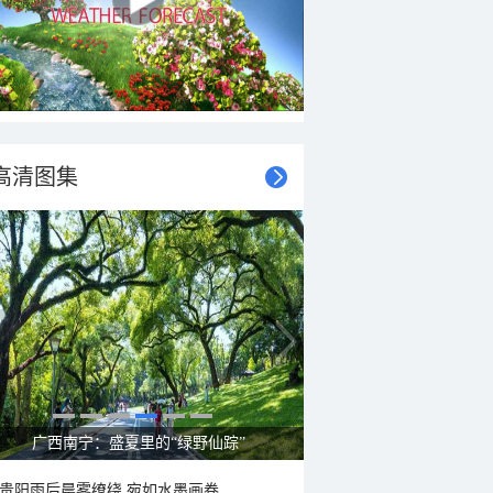
高清图集
呼伦贝尔草原 藏着最治愈的蓝天白云
贵阳雨后晨雾缭绕 宛如水墨画卷