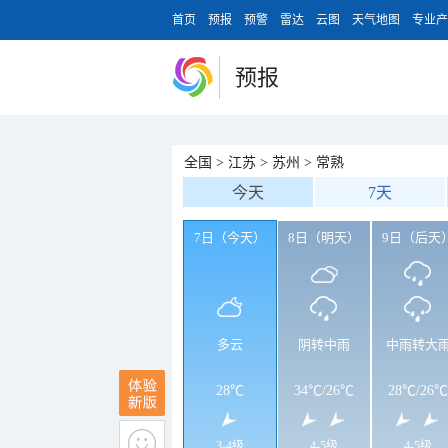
首页
预报
预警
雷达
云图
天气地图
专业产
预报
全国
>
江苏
>
苏州
>
常熟
今天
7天
7日（今天）
8日（明天）
9日（后天
多云
阴转中雨
中雨转大
28℃
34℃
/
26℃
28℃
/
26℃
3-4级
4-5级
4-5级