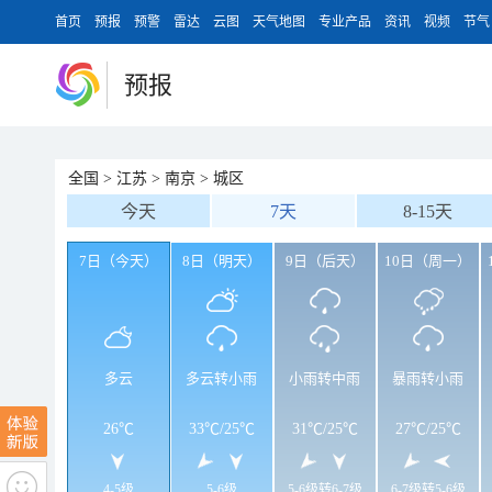
首页
预报
预警
雷达
云图
天气地图
专业产品
资讯
视频
节气
预报
全国
>
江苏
>
南京
>
城区
今天
7天
8-15天
7日（今天）
8日（明天）
9日（后天）
10日（周一）
多云
多云转小雨
小雨转中雨
暴雨转小雨
26℃
33℃
/
25℃
31℃
/
25℃
27℃
/
25℃
4-5级
5-6级
5-6级转6-7级
6-7级转5-6级