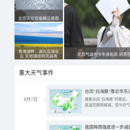
北京天空现鱼鳞云景观
青海湖畔：湖光花海长
北京气温创今年来新高 焖蒸
云 天地铺成明亮画卷
重大天气事件
台风“白海豚”靠近华东
8月7日
随着台风“白海豚”的靠近
高温范围将缩减，受冷空气