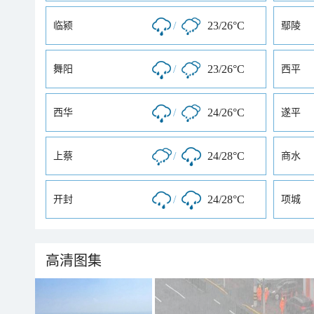
/
23/26°C
临颍
鄢陵
/
23/26°C
舞阳
西平
/
24/26°C
西华
遂平
/
24/28°C
上蔡
商水
/
24/28°C
开封
项城
高清图集