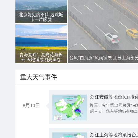
北京能见度不佳 远眺城
市一片朦胧
青海湖畔：湖光花海长
台风“白海豚”风雨铺展 江苏上海部
云 天地铺成明亮画卷
重大天气事件
浙江安徽等地台风雨仍
8月10日
昨天，今年第13号台风“
后三天，华东等地仍有强风
浙江上海等地将承接台风