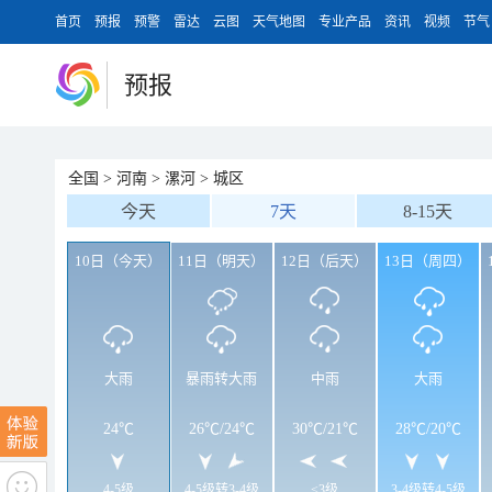
首页
预报
预警
雷达
云图
天气地图
专业产品
资讯
视频
节气
预报
全国
>
河南
>
漯河
>
城区
今天
7天
8-15天
10日（今天）
11日（明天）
12日（后天）
13日（周四）
大雨
暴雨转大雨
中雨
大雨
24℃
26℃
/
24℃
30℃
/
21℃
28℃
/
20℃
4-5级
4-5级转3-4级
<3级
3-4级转4-5级