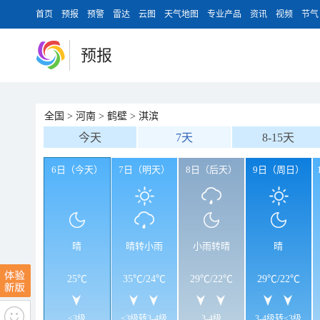
首页
预报
预警
雷达
云图
天气地图
专业产品
资讯
视频
节气
预报
全国
>
河南
>
鹤壁
>
淇滨
今天
7天
8-15天
6日（今天）
7日（明天）
8日（后天）
9日（周日）
晴
晴转小雨
小雨转晴
晴
25℃
35℃
/
24℃
29℃
/
22℃
29℃
/
22℃
<3级
<3级转3-4级
3-4级
3-4级转<3级