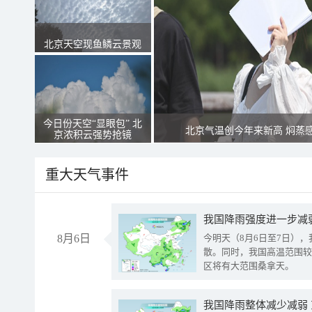
北京天空现鱼鳞云景观
今日份天空“显眼包” 北
北京气温创今年来新高 焖蒸
京浓积云强势抢镜
重大天气事件
8月6日
今明天（8月6日至7日）
散。同时，我国高温范围较
区将有大范围桑拿天。
我国降雨整体减少减弱