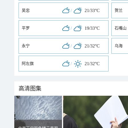
/
21/33°C
吴忠
贺兰
/
19/33°C
平罗
石嘴山
/
21/32°C
永宁
乌海
/
21/32°C
阿左旗
高清图集