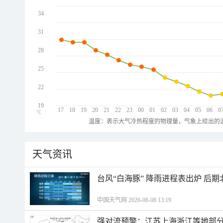
34
31
28
25
22
19
17
18
19
20
21
22
23
00
01
02
03
04
05
06
0
℃
温度：表示大气冷热程度的物理量，气象上给出的温
天气资讯
台风“白海豚” 降雨进程表出炉 后
中国天气网 2026-08-08 13:19
强对流预警：江苏上海浙江等地部分