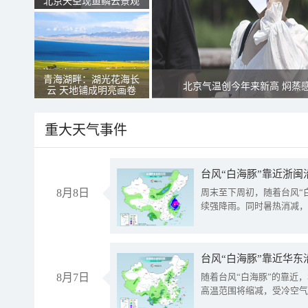
北京天空现鱼鳞云景观
青海湖畔：湖光花海长
北京气温创今年来新高 焖蒸
云 天地铺成明亮画卷
重大天气事件
台风“白海豚”靠近浙闽
8月8日
周末至下周初，随着台风“
续强降雨。同时暑热消减，
台风“白海豚”靠近华东
8月7日
随着台风“白海豚”的靠近
高温范围将缩减，受冷空气