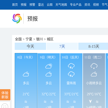
首页
预报
预警
雷达
云图
天气地图
专业产品
资讯
视频
节气
预报
全国
>
宁夏
>
银川
>
城区
今天
7天
8-15天
8日（今天）
9日（明天）
10日（后天）
11日（周二）
多云
多云
雷阵雨
小雨转多云
21℃
32℃
/
22℃
33℃
/
21℃
29℃
/
16℃
<3级
<3级
<3级
3-4级转<3级