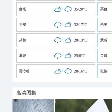
/
35/20°C
金塔
高台
/
32/17°C
平安
西宁
/
28/13°C
共和
武威
/
25/8°C
海晏
金昌
/
28/16°C
德令哈
张掖
高清图集