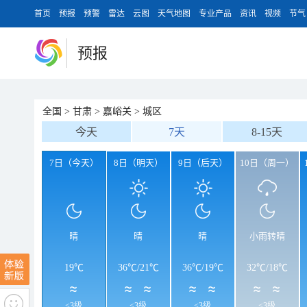
首页
预报
预警
雷达
云图
天气地图
专业产品
资讯
视频
节气
预报
全国
>
甘肃
>
嘉峪关
>
城区
今天
7天
8-15天
7日（今天）
8日（明天）
9日（后天）
10日（周一）
晴
晴
晴
小雨转晴
19℃
36℃
/
21℃
36℃
/
19℃
32℃
/
18℃
<3级
<3级
<3级
<3级