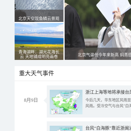
北京天空现鱼鳞云景观
青海湖畔：湖光花海长
北京气温创今年来新高 焖蒸
云 天地铺成明亮画卷
重大天气事件
浙江上海等地将承接台风
8月9日
今后几天，华东地区风雨显
风雨。受冷空气与台风“白
台风“白海豚”靠近浙闽