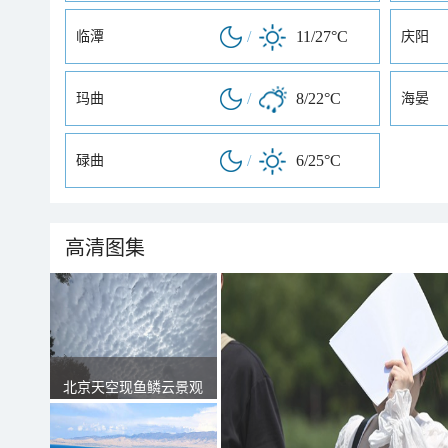
/
11/27°C
临潭
庆阳
/
8/22°C
玛曲
海晏
/
6/25°C
碌曲
高清图集
北京天空现鱼鳞云景观