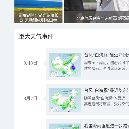
青海湖畔：湖光花海长
北京气温创今年来新高 焖蒸
云 天地铺成明亮画卷
重大天气事件
台风“白海豚”靠近浙闽
8月8日
周末至下周初，随着台风“
续强降雨。同时暑热消减，
台风“白海豚”靠近华东
8月7日
随着台风“白海豚”的靠近
高温范围将缩减，受冷空气