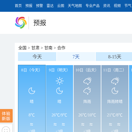
首页
预报
预警
雷达
云图
天气地图
专业产品
资讯
视频
节气
预报
全国
>
甘肃
>
甘南
>
合作
今天
7天
8-15天
8日（今天）
9日（明天）
10日（后天）
11日（周二）
晴
晴
阵雨
阵雨转晴
8℃
26℃
/
9℃
26℃
/
10℃
21℃
/
8℃
<3级
<3级
<3级
<3级