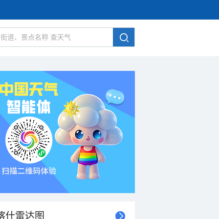
喀什雷达图