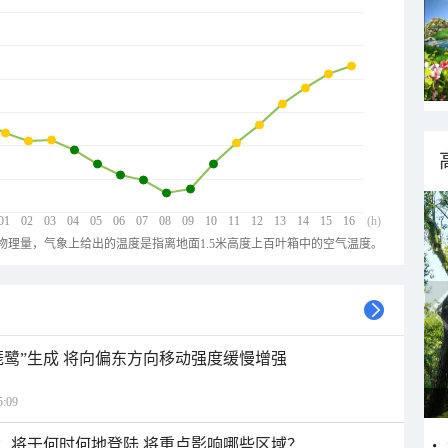
01
02
03
04
05
06
07
08
09
10
11
12
13
14
15
16
(h)
物理量，气象上给出的温度是指离地面1.5米高度上百叶箱中的空气温度。
琵鹭”生成 将向偏东方向移动强度缓慢增强
:09
”：将于何时何地登陆 将重点影响哪些区域？