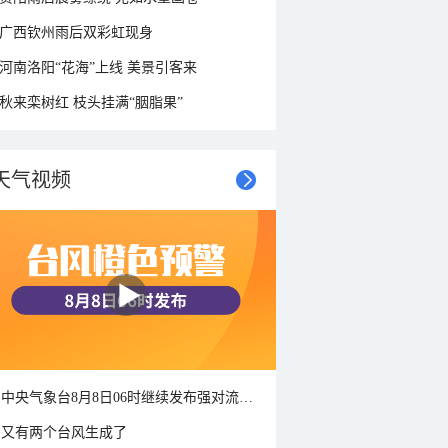
广西钦州雨后双彩虹现身
河南洛阳“花海”上线 美景引客来
秋来栾树红 枝头挂满“胭脂果”
天气视频
中央气象台8月8日06时继续发布强对流天气蓝色预警
又有两个台风生成了