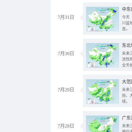
中东
7月31日
今天
川盆
息。
东北
7月30日
未来
流性
全天
大范
7月29日
未来
抬、
续。
广东
7月28日
未来
带仍