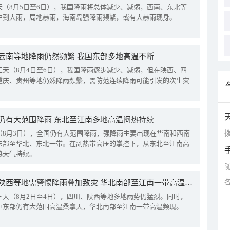
天（8月5日至6日），我国降雨将总体减少、减弱，西南、东北等
中到大雨，局地暴雨，海南岛强降雨频繁，或有大暴雨现身。
云南等地降雨仍然频繁 我国东部多地高温不断
三天（8月4日至6日），我国降雨逐步减少、减弱，但在陕西、四
重庆、贵州等地仍然降雨频繁，需防范连续降雨可能引发的次生灾
仍有大范围降雨 东北至江南多地高温闷热持续
拨
（8月3日），全国仍有大范围降雨，强降雨主要出现在华南和西南
东部至华北、东北一带。在副热带高压的掌控下，从东北至江南高
热天气持续。
四川陕西等地需警惕降雨叠加致灾 华北南部至江南一带高温频现
三天（8月2日至4日），四川、陕西等地多地雨势仍猛烈。同时，
中东部仍有大范围高温桑拿天，华北南部至江南一带高温频现。