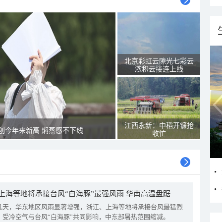
北京彩虹云隙光七彩云
浓积云接连上线
江西永新：中稻开镰抢
创今年来新高 焖蒸感不下线
收忙
上海等地将承接台风“白海豚”最强风雨 华南高温盘踞
几天，华东地区风雨显著增强，浙江、上海等地将承接台风最猛烈
。受冷空气与台风“白海豚”共同影响，中东部暑热范围缩减。