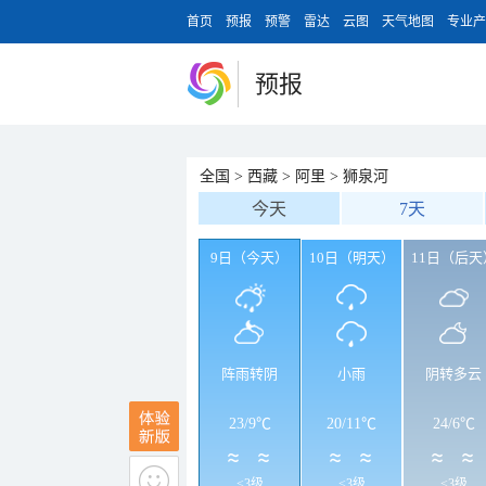
首页
预报
预警
雷达
云图
天气地图
专业产
预报
全国
>
西藏
>
阿里
>
狮泉河
今天
7天
9日（今天）
10日（明天）
11日（后天
阵雨转阴
小雨
阴转多云
23
/
9℃
20
/
11℃
24
/
6℃
<3级
<3级
<3级