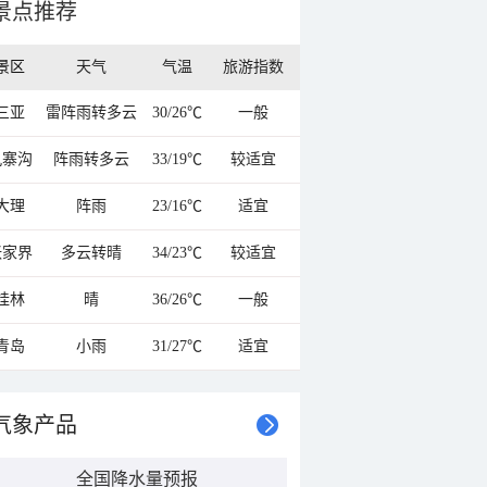
景点推荐
景区
天气
气温
旅游指数
三亚
雷阵雨转多云
30/26℃
一般
九寨沟
阵雨转多云
33/19℃
较适宜
大理
阵雨
23/16℃
适宜
张家界
多云转晴
34/23℃
较适宜
桂林
晴
36/26℃
一般
青岛
小雨
31/27℃
适宜
气象产品
全国降水量预报