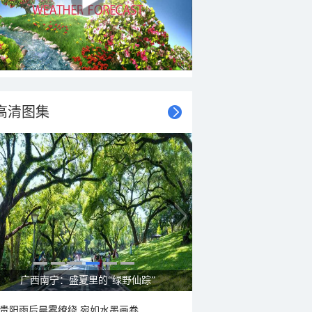
高清图集
呼伦贝尔草原 藏着最治愈的蓝天白云
贵阳雨后晨雾缭绕 宛如水墨画卷