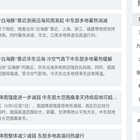
“白海豚”靠近浙闽沿海风雨渐起 中东部多地暑热消减
至下周初，随着台风“白海豚”靠近，上海、浙江、福建等地将现持
降雨。同时暑热消减，华北、江南多地将退出高温行列。
“白海豚”靠近华东沿海 冷空气南下中东部多地暑热缓解
台风“白海豚”的靠近，华东沿海多地将迎强劲台风雨。同时，我国
范围将缩减，受冷空气影响，今天东北多地将率先迎来降温。
我国降雨强度进一步减弱 中东部大范围桑拿天持续局地可超38℃
天（8月6日至7日），我国降雨强度将有所减弱，雨区仍比较分
同时，我国高温范围较大，新疆、甘肃等地以干热为主，中东部地
有大范围桑拿天。
降雨整体减少减弱 东部多地高温闷热盛行