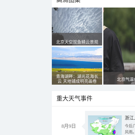
高清图集
北京天空现鱼鳞云景观
青海湖畔：湖光花海长
北京气温
云 天地铺成明亮画卷
重大天气事件
浙江
8月9日
今后
风雨