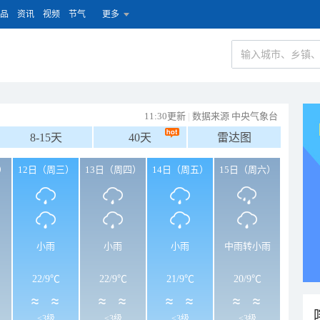
品
资讯
视频
节气
更多
11:30更新
|
数据来源 中央气象台
8-15天
40天
雷达图
）
12日（周三）
13日（周四）
14日（周五）
15日（周六）
小雨
小雨
小雨
中雨转小雨
22
/
9℃
22
/
9℃
21
/
9℃
20
/
9℃
<3级
<3级
<3级
<3级