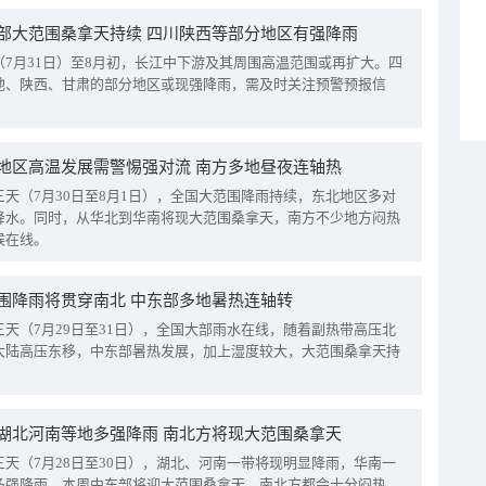
部大范围桑拿天持续 四川陕西等部分地区有强降雨
（7月31日）至8月初，长江中下游及其周围高温范围或再扩大。四
地、陕西、甘肃的部分地区或现强降雨，需及时关注预警预报信
地区高温发展需警惕强对流 南方多地昼夜连轴热
三天（7月30日至8月1日），全国大范围降雨持续，东北地区多对
降水。同时，从华北到华南将现大范围桑拿天，南方不少地方闷热
候在线。
围降雨将贯穿南北 中东部多地暑热连轴转
三天（7月29日至31日），全国大部雨水在线，随着副热带高压北
大陆高压东移，中东部暑热发展，加上湿度较大，大范围桑拿天持
湖北河南等地多强降雨 南北方将现大范围桑拿天
三天（7月28日至30日），湖北、河南一带将现明显降雨，华南一
多强降雨。本周中东部将迎大范围桑拿天，南北方都会十分闷热。