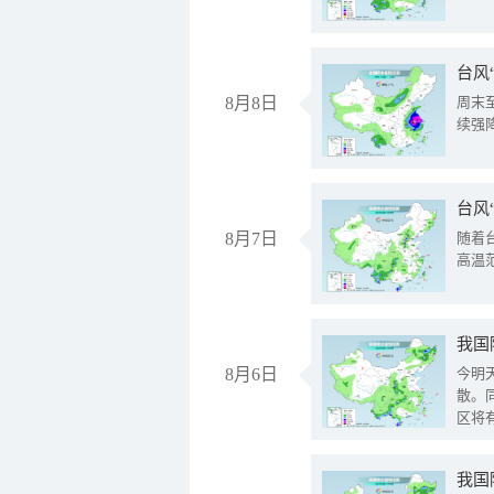
台风
8月8日
周末
续强
台风
8月7日
随着
高温
8月6日
今明
散。
区将
我国