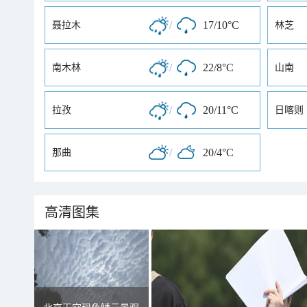
/
17/10°C
聂拉木
林芝
/
22/8°C
南木林
山南
/
20/11°C
拉孜
日喀则
/
20/4°C
那曲
高清图集