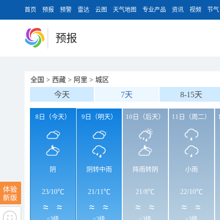
首页
预报
预警
雷达
云图
天气地图
专业产品
资讯
视频
节气
预报
全国
>
西藏
>
阿里
>
城区
今天
7天
8-15天
8日（今天）
9日（明天）
10日（后天）
11日（周二）
阴
阴转中雨
阵雨转阴
小雨
23
/
10℃
21
/
11℃
21
/
8℃
22
/
10℃
<3级
<3级
<3级
<3级