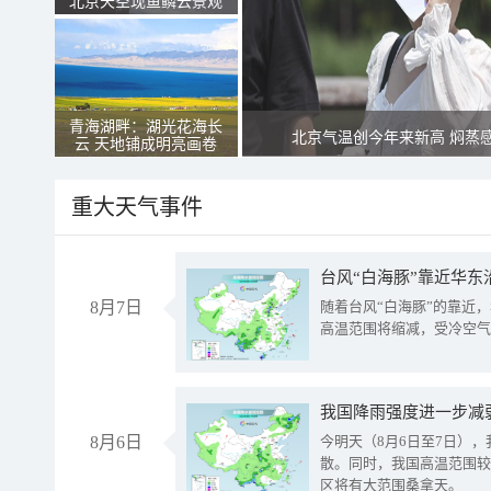
北京天空现鱼鳞云景观
青海湖畔：湖光花海长
北京气温创今年来新高 焖蒸
云 天地铺成明亮画卷
重大天气事件
台风“白海豚”靠近华东
8月7日
随着台风“白海豚”的靠近
高温范围将缩减，受冷空气
8月6日
今明天（8月6日至7日）
散。同时，我国高温范围较
区将有大范围桑拿天。