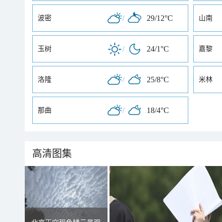
/
29/12°C
波密
山南
/
24/1°C
玉树
嘉黎
/
25/8°C
洛隆
米林
/
18/4°C
那曲
高清图集