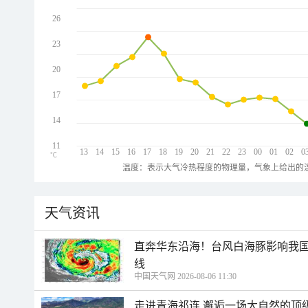
26
23
20
17
14
11
13
14
15
16
17
18
19
20
21
22
23
00
01
02
0
℃
温度：表示大气冷热程度的物理量，气象上给出的温
天气资讯
直奔华东沿海！台风白海豚影响我国
线
中国天气网 2026-08-06 11:30
走进青海祁连 邂逅一场大自然的顶