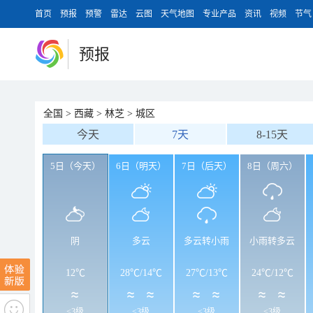
首页
预报
预警
雷达
云图
天气地图
专业产品
资讯
视频
节气
预报
全国
>
西藏
>
林芝
>
城区
今天
7天
8-15天
5日（今天）
6日（明天）
7日（后天）
8日（周六）
阴
多云
多云转小雨
小雨转多云
12℃
28℃
/
14℃
27℃
/
13℃
24℃
/
12℃
<3级
<3级
<3级
<3级