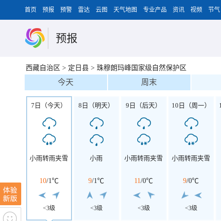
首页
预报
预警
雷达
云图
天气地图
专业产品
资讯
视频
节气
预报
西藏自治区
>
定日县
>
珠穆朗玛峰国家级自然保护区
今天
周末
7日（今天）
8日（明天）
9日（后天）
10日（周一）
小雨转雨夹雪
小雨
小雨转雨夹雪
小雨转雨夹雪
10
/
1℃
9
/
1℃
11
/
0℃
9
/
0℃
<3级
<3级
<3级
<3级