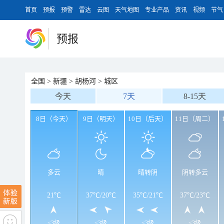
首页
预报
预警
雷达
云图
天气地图
专业产品
资讯
视频
节气
预报
全国
>
新疆
>
胡杨河
>
城区
今天
7天
8-15天
8日（今天）
9日（明天）
10日（后天）
11日（周二）
多云
晴
晴转阴
阴转多云
21℃
37℃
/
20℃
35℃
/
21℃
37℃
/
23℃
<3级
<3级
<3级
<3级