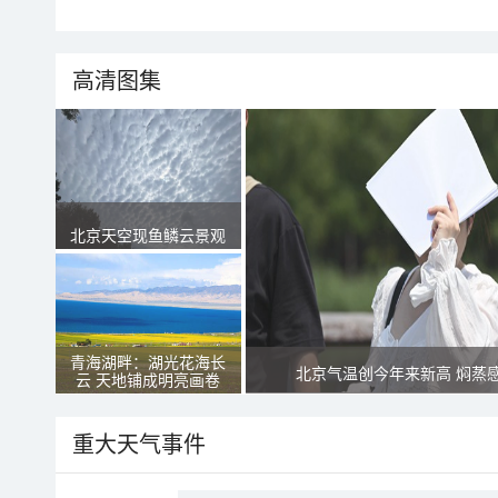
高清图集
北京天空现鱼鳞云景观
青海湖畔：湖光花海长
北京气温创今年来新高 焖蒸
云 天地铺成明亮画卷
重大天气事件