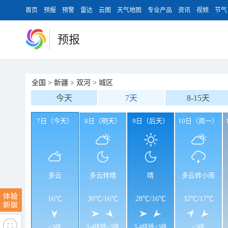
首页
预报
预警
雷达
云图
天气地图
专业产品
资讯
视频
节气
预报
全国
>
新疆
>
双河
>
城区
今天
7天
8-15天
7日（今天）
8日（明天）
9日（后天）
10日（周一）
多云
多云转晴
晴
多云转小雨
16℃
30℃
/
16℃
28℃
/
16℃
32℃
/
17℃
<3级
3-4级转<3级
3-4级转<3级
<3级