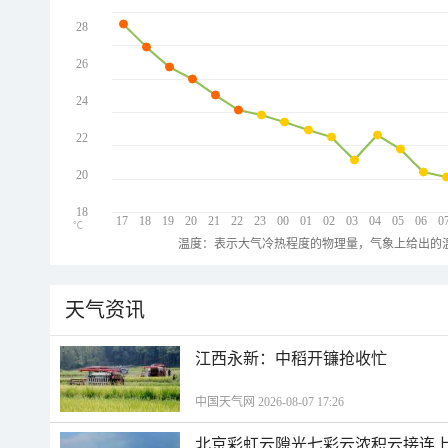
28
26
24
22
20
18
17
18
19
20
21
22
23
00
01
02
03
04
05
06
0
℃
温度：表示大气冷热程度的物理量，气象上给出的温
天气资讯
江西永新：中稻开镰抢收忙
中国天气网 2026-08-07 17:26
北京彩虹云隙光七彩云浓积云接连