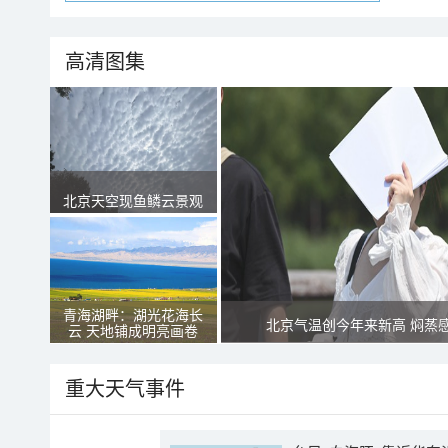
高清图集
北京天空现鱼鳞云景观
青海湖畔：湖光花海长
北京气温创今年来新高 焖蒸
云 天地铺成明亮画卷
重大天气事件