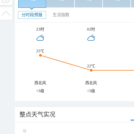
分时段预报
生活指数
23时
02时
25℃
22℃
西北风
西北风
<3级
<3级
整点天气实况
32