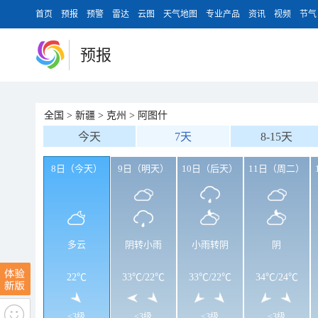
首页
预报
预警
雷达
云图
天气地图
专业产品
资讯
视频
节气
预报
全国
>
新疆
>
克州
>
阿图什
今天
7天
8-15天
8日（今天）
9日（明天）
10日（后天）
11日（周二）
多云
阴转小雨
小雨转阴
阴
22℃
33℃
/
22℃
33℃
/
22℃
34℃
/
24℃
<3级
<3级
<3级
<3级