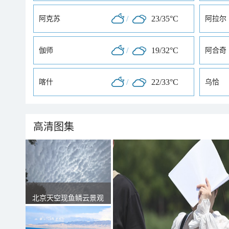
/
23/35°C
阿克苏
阿拉尔
/
19/32°C
伽师
阿合奇
/
22/33°C
喀什
乌恰
高清图集
北京天空现鱼鳞云景观