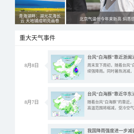
青海湖畔：湖光花海长
北京气温创今年来新高 焖蒸
云 天地铺成明亮画卷
重大天气事件
台风“白海豚”靠近浙闽
8月8日
周末至下周初，随着台风“
续强降雨。同时暑热消减，
台风“白海豚”靠近华东
8月7日
随着台风“白海豚”的靠近
高温范围将缩减，受冷空气