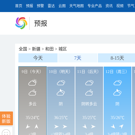
首页
预报
预警
雷达
云图
天气地图
专业产品
资讯
视频
节气
预报
全国
>
新疆
>
和田
>
城区
今天
7天
8-15天
9日（今天）
10日（明天）
11日（后天）
12日（周三）
多云
阴
阴转多云
阴
35
/
24℃
36
/
25℃
35
/
25℃
35
/
26℃
<3级
<3级转3-4级
3-4级
3-4级转<3级