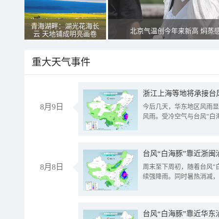
青海湖畔：湖光花海长
北京气温创今年来新高 焖蒸
云 天地铺成明亮画卷
重大天气事件
浙江上海等地将承接台风
8月9日
今后几天，华东地区风雨显
风雨。受冷空气与台风“白
台风“白海豚”靠近浙闽
8月8日
周末至下周初，随着台风“
续强降雨。同时暑热消减，
台风“白海豚”靠近华东