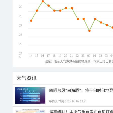
29
28
27
26
25
24
14
15
16
17
18
19
20
21
22
23
00
01
02
03
0
℃
温度：表示大气冷热程度的物理量，气象上给出的温
天气资讯
四问台风“白海豚”：将于何时何地
中国天气网 2026-08-09 13:21
最高级别！中央气象台发布台风红色