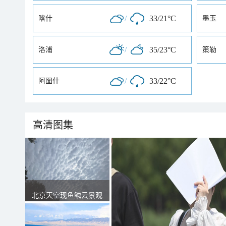
/
33/21°C
喀什
墨玉
/
35/23°C
洛浦
策勒
/
33/22°C
阿图什
高清图集
北京天空现鱼鳞云景观