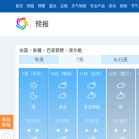
首页
预报
预警
雷达
云图
天气地图
专业产品
资讯
视频
节气
预报
全国
>
新疆
>
巴音郭楞
>
库尔勒
今天
7天
8-15天
9日（今天）
10日（明天）
11日（后天）
12日（周三）
晴
多云
多云转阴
阴
37
/
25℃
37
/
25℃
37
/
25℃
37
/
26℃
<3级
<3级
<3级
<3级