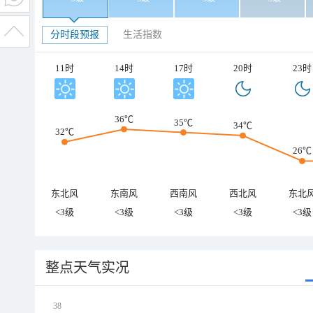
分时段预报
生活指数
11时
14时
17时
20时
23时
36℃
35℃
34℃
32℃
26℃
东北风
东南风
西南风
西北风
东北
<3级
<3级
<3级
<3级
<3级
整点天气实况
38