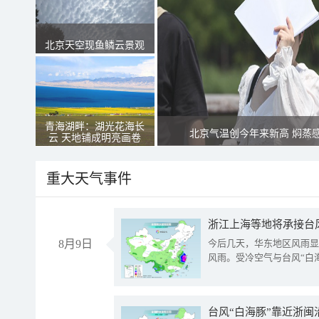
北京天空现鱼鳞云景观
青海湖畔：湖光花海长
北京气温创今年来新高 焖蒸
云 天地铺成明亮画卷
重大天气事件
浙江上海等地将承接台风
8月9日
今后几天，华东地区风雨显
风雨。受冷空气与台风“白
台风“白海豚”靠近浙闽