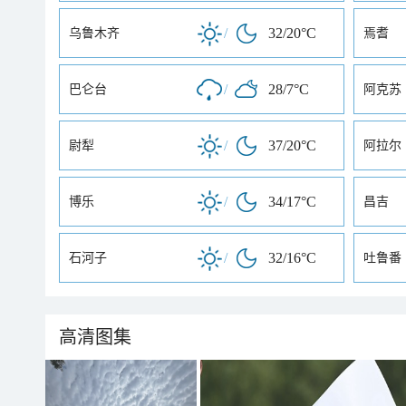
/
32/20°C
乌鲁木齐
焉耆
/
28/7°C
巴仑台
阿克苏
/
37/20°C
尉犁
阿拉尔
/
34/17°C
博乐
昌吉
/
32/16°C
石河子
吐鲁番
高清图集