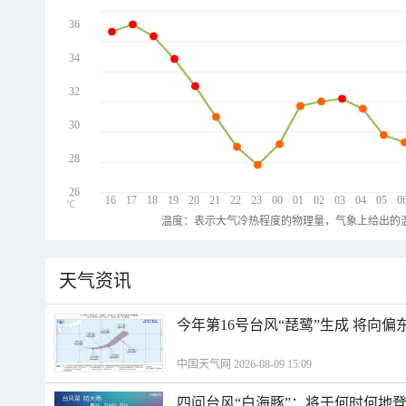
36
34
32
30
28
26
16
17
18
19
20
21
22
23
00
01
02
03
04
05
0
℃
温度：表示大气冷热程度的物理量，气象上给出的温
天气资讯
今年第16号台风“琵鹭”生成 将向
中国天气网 2026-08-09 15:09
四问台风“白海豚”：将于何时何地