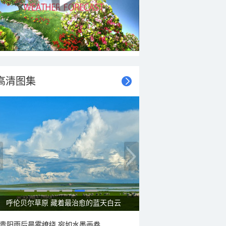
高清图集
呼伦贝尔草原 藏着最治愈的蓝天白云
贵阳雨后晨雾缭绕 宛如水墨画卷