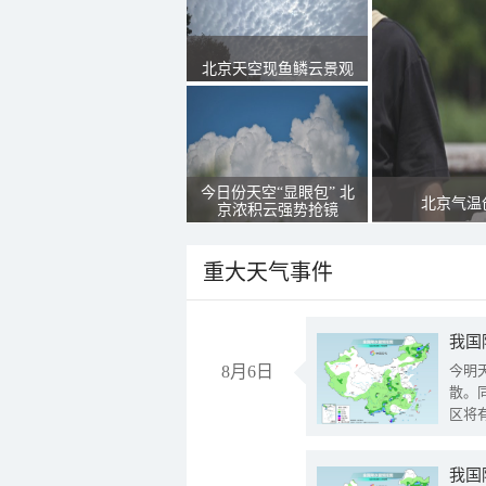
北京天空现鱼鳞云景观
今日份天空“显眼包” 北
北京气温
京浓积云强势抢镜
重大天气事件
8月6日
今明
散。
区将
我国