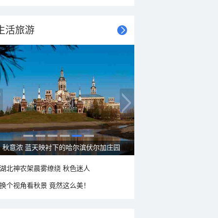
生活旅游
秋意浓 蓝天映衬下的哈尔滨伏尔加庄园
湖北神农架晨雾缭绕 秋色迷人
换个视角看秋景 竟然这么美！