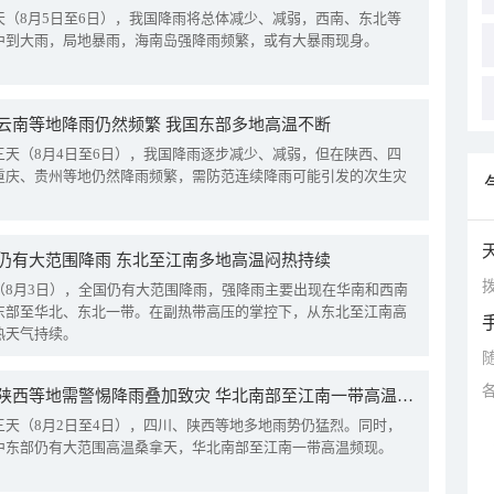
天（8月5日至6日），我国降雨将总体减少、减弱，西南、东北等
中到大雨，局地暴雨，海南岛强降雨频繁，或有大暴雨现身。
云南等地降雨仍然频繁 我国东部多地高温不断
三天（8月4日至6日），我国降雨逐步减少、减弱，但在陕西、四
重庆、贵州等地仍然降雨频繁，需防范连续降雨可能引发的次生灾
仍有大范围降雨 东北至江南多地高温闷热持续
拨
（8月3日），全国仍有大范围降雨，强降雨主要出现在华南和西南
东部至华北、东北一带。在副热带高压的掌控下，从东北至江南高
热天气持续。
四川陕西等地需警惕降雨叠加致灾 华北南部至江南一带高温频现
三天（8月2日至4日），四川、陕西等地多地雨势仍猛烈。同时，
中东部仍有大范围高温桑拿天，华北南部至江南一带高温频现。