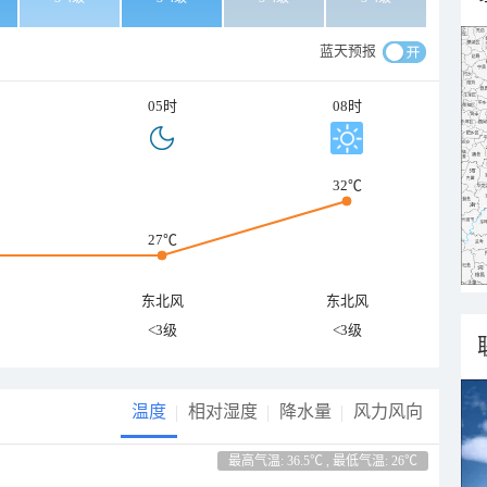
蓝天预报
05时
08时
32℃
27℃
东北风
东北风
<3级
<3级
温度
相对湿度
降水量
风力风向
最高气温: 36.5℃ , 最低气温: 26℃