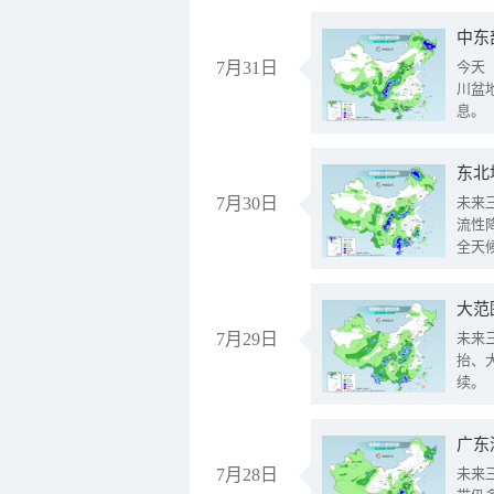
中东
7月31日
今天
川盆
息。
东北
7月30日
未来
流性
全天
大范
7月29日
未来
抬、
续。
广东
7月28日
未来