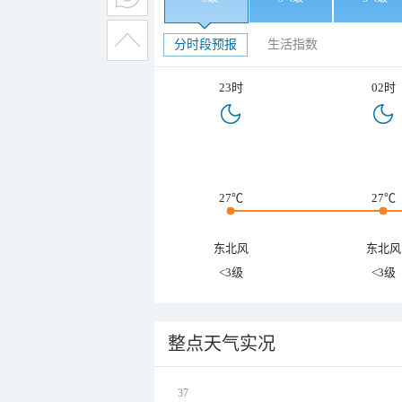
分时段预报
生活指数
23时
02时
27℃
27℃
东北风
东北风
<3级
<3级
整点天气实况
37