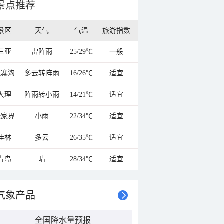
景点推荐
景区
天气
气温
旅游指数
三亚
雷阵雨
25/29℃
一般
九寨沟
多云转阵雨
16/26℃
适宜
大理
阵雨转小雨
14/21℃
适宜
张家界
小雨
22/34℃
适宜
桂林
多云
26/35℃
适宜
青岛
晴
28/34℃
适宜
气象产品
全国降水量预报