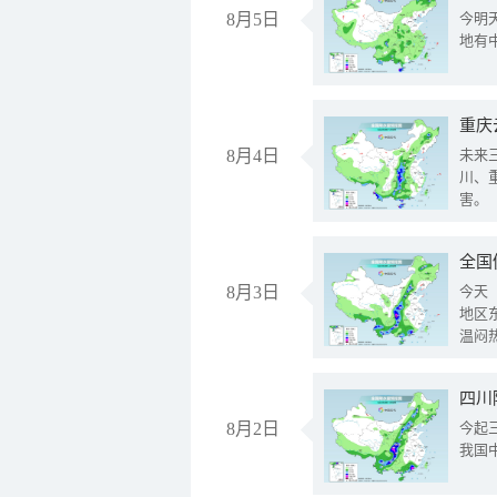
8月5日
今明
地有
重庆
8月4日
未来
川、
害。
全国
8月3日
今天
地区
温闷
8月2日
今起
我国