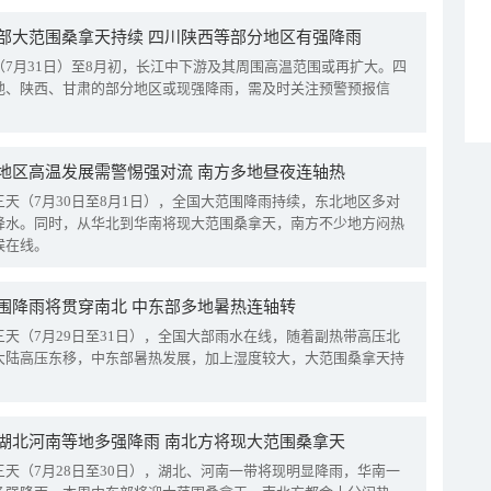
部大范围桑拿天持续 四川陕西等部分地区有强降雨
（7月31日）至8月初，长江中下游及其周围高温范围或再扩大。四
地、陕西、甘肃的部分地区或现强降雨，需及时关注预警预报信
地区高温发展需警惕强对流 南方多地昼夜连轴热
三天（7月30日至8月1日），全国大范围降雨持续，东北地区多对
降水。同时，从华北到华南将现大范围桑拿天，南方不少地方闷热
候在线。
围降雨将贯穿南北 中东部多地暑热连轴转
三天（7月29日至31日），全国大部雨水在线，随着副热带高压北
大陆高压东移，中东部暑热发展，加上湿度较大，大范围桑拿天持
湖北河南等地多强降雨 南北方将现大范围桑拿天
三天（7月28日至30日），湖北、河南一带将现明显降雨，华南一