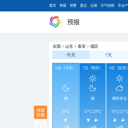
首页
预报
预警
雷达
云图
天气地图
专业产
预报
全国
>
山东
>
泰安
>
城区
今天
7天
6日（今天）
7日（明天）
8日（后天
晴
晴
晴转多云
26℃
37℃
/
28℃
35℃
/
21℃
<3级
3-4级
3-4级