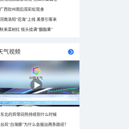
广西钦州雨后双彩虹现身
河南洛阳“花海”上线 美景引客来
秋来栾树红 枝头挂满“胭脂果”
天气视频
东北的异常闷热持续到什么时候
台风“白海豚”为什么会报出两条路径？