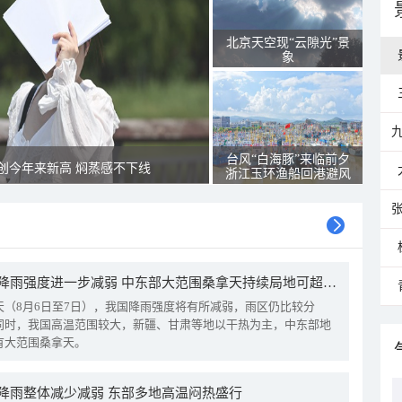
北京天空现“云隙光”景
象
台风“白海豚”来临前夕
创今年来新高 焖蒸感不下线
浙江玉环渔船回港避风
我国降雨强度进一步减弱 中东部大范围桑拿天持续局地可超38℃
天（8月6日至7日），我国降雨强度将有所减弱，雨区仍比较分
同时，我国高温范围较大，新疆、甘肃等地以干热为主，中东部地
有大范围桑拿天。
降雨整体减少减弱 东部多地高温闷热盛行