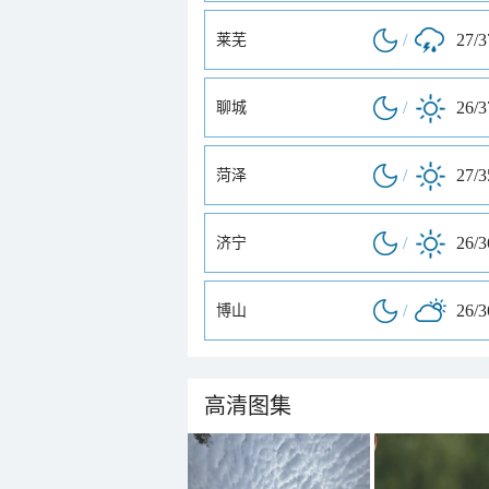
/
27/
莱芜
/
26/
聊城
/
27/
菏泽
/
26/
济宁
/
26/
博山
高清图集