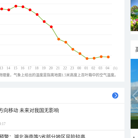
13
14
15
16
17
18
19
20
21
22
23
00
01
02
03
04
(h)
物理量，气象上给出的温度是指离地面1.5米高度上百叶箱中的空气温度。
北方向移动 未来对我国无影响
:17
预警：湖北海南等5省部分地区风险较高