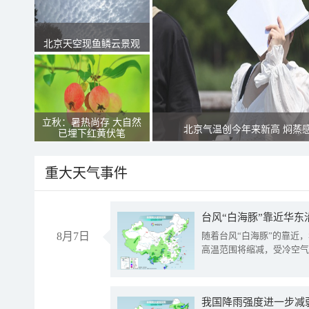
北京天空现鱼鳞云景观
立秋：暑热尚存 大自然
北京气温创今年来新高 焖蒸
已埋下红黄伏笔
重大天气事件
台风“白海豚”靠近华东
8月7日
随着台风“白海豚”的靠近
高温范围将缩减，受冷空气