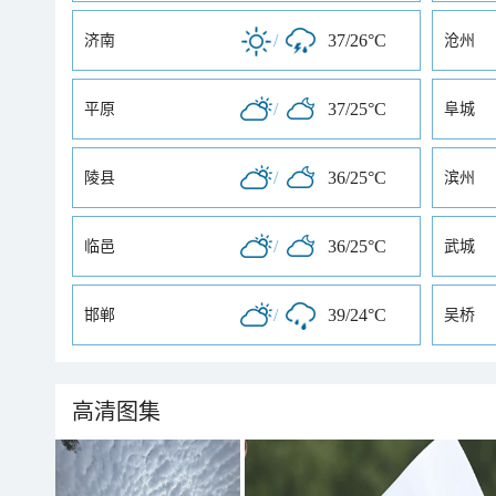
/
37/26°C
济南
沧州
/
37/25°C
平原
阜城
/
36/25°C
陵县
滨州
/
36/25°C
临邑
武城
/
39/24°C
邯郸
吴桥
高清图集