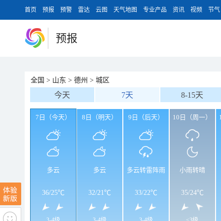
首页
预报
预警
雷达
云图
天气地图
专业产品
资讯
视频
节气
预报
全国
>
山东
>
德州
>
城区
今天
7天
8-15天
7日（今天）
8日（明天）
9日（后天）
10日（周一）
多云
多云
多云转雷阵雨
小雨转晴
36
/
25℃
32
/
21℃
33
/
22℃
35
/
24℃
3-4级
3-4级
3-4级
<3级