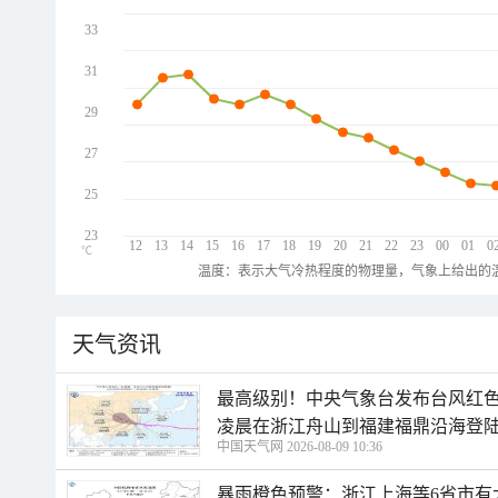
33
31
29
27
25
23
12
13
14
15
16
17
18
19
20
21
22
23
00
01
0
℃
温度：表示大气冷热程度的物理量，气象上给出的温
天气资讯
最高级别！中央气象台发布台风红色
凌晨在浙江舟山到福建福鼎沿海登
中国天气网 2026-08-09 10:36
暴雨橙色预警：浙江上海等6省市有