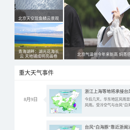
北京天空现鱼鳞云景观
青海湖畔：湖光花海长
北京气温创今年来新高 焖蒸
云 天地铺成明亮画卷
重大天气事件
浙江上海等地将承接台风
8月9日
今后几天，华东地区风雨显
风雨。受冷空气与台风“白
台风“白海豚”靠近浙闽