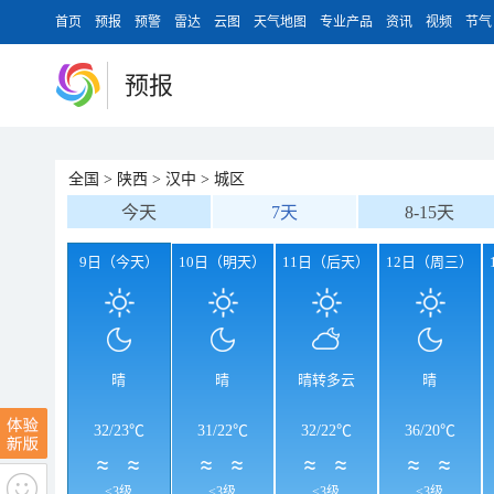
首页
预报
预警
雷达
云图
天气地图
专业产品
资讯
视频
节气
预报
全国
>
陕西
>
汉中
>
城区
今天
7天
8-15天
9日（今天）
10日（明天）
11日（后天）
12日（周三）
晴
晴
晴转多云
晴
32
/
23℃
31
/
22℃
32
/
22℃
36
/
20℃
<3级
<3级
<3级
<3级