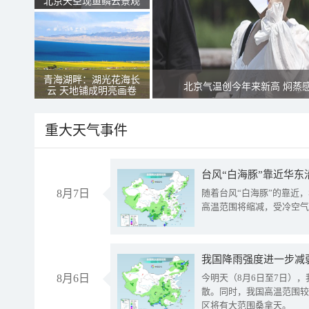
北京天空现鱼鳞云景观
青海湖畔：湖光花海长
北京气温创今年来新高 焖蒸
云 天地铺成明亮画卷
重大天气事件
台风“白海豚”靠近华东
8月7日
随着台风“白海豚”的靠近
高温范围将缩减，受冷空气
8月6日
今明天（8月6日至7日）
散。同时，我国高温范围较
区将有大范围桑拿天。