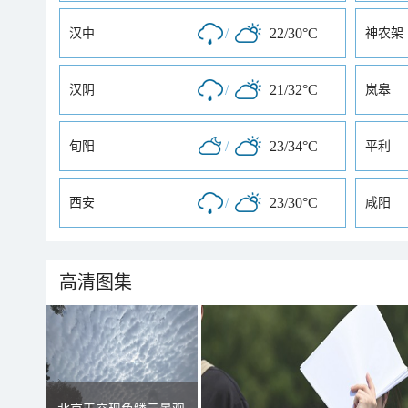
/
22/30°C
汉中
神农架
/
21/32°C
汉阴
岚皋
/
23/34°C
旬阳
平利
/
23/30°C
西安
咸阳
高清图集