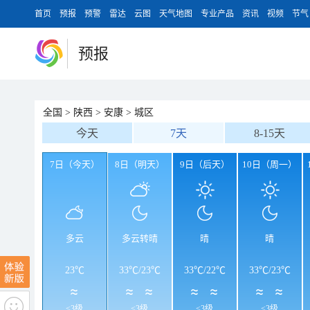
首页
预报
预警
雷达
云图
天气地图
专业产品
资讯
视频
节气
预报
全国
>
陕西
>
安康
>
城区
今天
7天
8-15天
7日（今天）
8日（明天）
9日（后天）
10日（周一）
多云
多云转晴
晴
晴
23℃
33℃
/
23℃
33℃
/
22℃
33℃
/
23℃
<3级
<3级
<3级
<3级