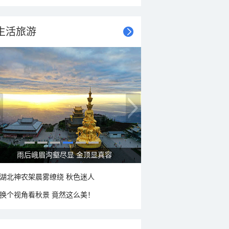
生活旅游
雨后峨眉沟壑尽显 金顶显真容
湖北神农架晨雾缭绕 秋色迷人
换个视角看秋景 竟然这么美！