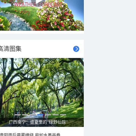
高清图集
广西南宁：盛夏里的“绿野仙踪”
贵阳雨后晨雾缭绕 宛如水墨画卷