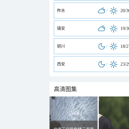
/
20/
柞水
/
19/
镇安
/
18/
铜川
/
23/
西安
高清图集