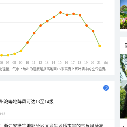
06
07
08
09
10
11
12
13
14
15
16
17
18
19
20
21
(h)
物理量，气象上给出的温度是指离地面1.5米高度上百叶箱中的空气温度。
州湾等地阵风可达13至14级
:15
：浙江安徽等地部分地区发生地质灾害的气象风险高