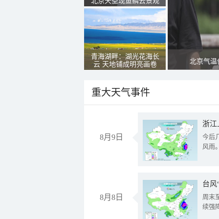
北京天空现鱼鳞云景观
青海湖畔：湖光花海长
北京气温
云 天地铺成明亮画卷
重大天气事件
浙江
8月9日
今后
风雨
台风
8月8日
周末
续强