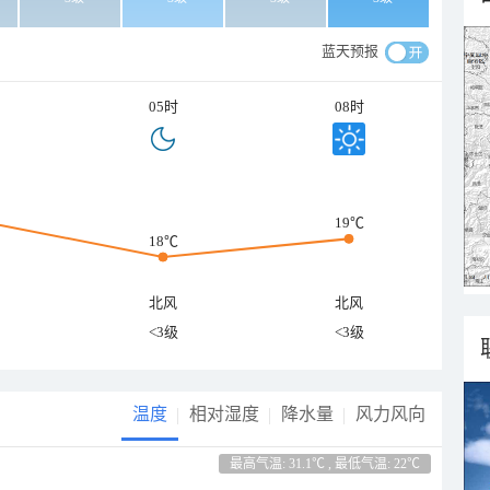
蓝天预报
05时
08时
19℃
18℃
北风
北风
<3级
<3级
温度
相对湿度
降水量
风力风向
最高气温: 31.1℃ , 最低气温: 22℃