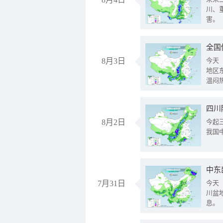
川、
害。
全国
8月3日
今天
地区
温闷
8月2日
今起
我国
中东
7月31日
今天
川盆
息。