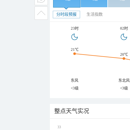
分时段预报
生活指数
23时
02时
21℃
20℃
东风
东北风
<3级
<3级
整点天气实况
33