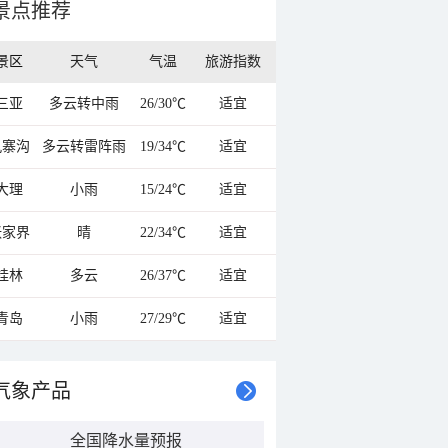
景点推荐
景区
天气
气温
旅游指数
三亚
多云转中雨
26/30℃
适宜
九寨沟
多云转雷阵雨
19/34℃
适宜
大理
小雨
15/24℃
适宜
张家界
晴
22/34℃
适宜
桂林
多云
26/37℃
适宜
青岛
小雨
27/29℃
适宜
气象产品
全国降水量预报