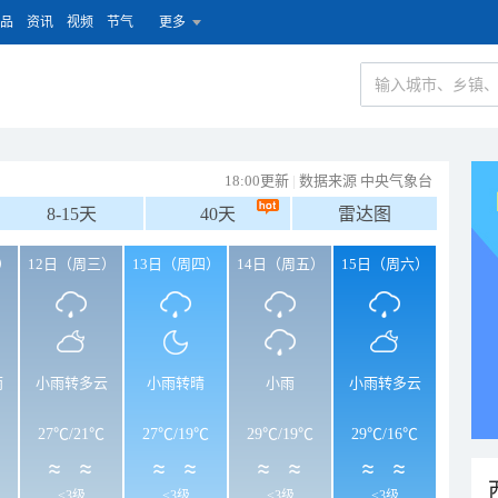
品
资讯
视频
节气
更多
18:00更新
|
数据来源 中央气象台
8-15天
40天
雷达图
）
12日（周三）
13日（周四）
14日（周五）
15日（周六）
雨
小雨转多云
小雨转晴
小雨
小雨转多云
27℃
/
21℃
27℃
/
19℃
29℃
/
19℃
29℃
/
16℃
<3级
<3级
<3级
<3级