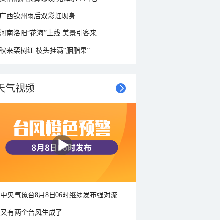
广西钦州雨后双彩虹现身
河南洛阳“花海”上线 美景引客来
秋来栾树红 枝头挂满“胭脂果”
天气视频
中央气象台8月8日06时继续发布强对流天气蓝色预警
又有两个台风生成了