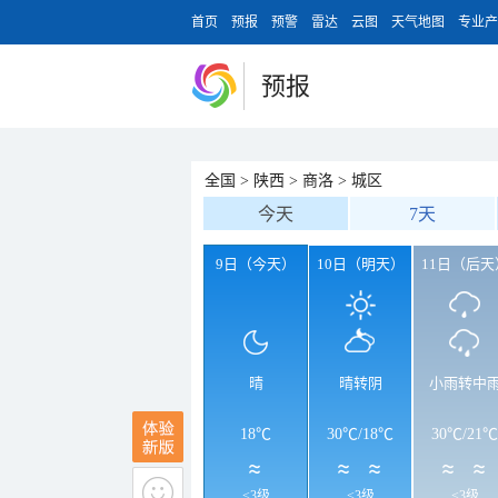
首页
预报
预警
雷达
云图
天气地图
专业产
预报
全国
>
陕西
>
商洛
>
城区
今天
7天
9日（今天）
10日（明天）
11日（后天
晴
晴转阴
小雨转中
18℃
30℃
/
18℃
30℃
/
21℃
<3级
<3级
<3级