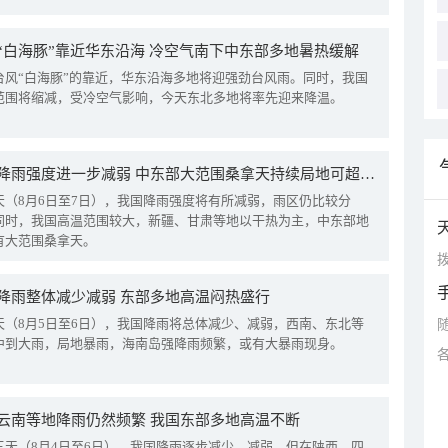
“白海豚”靠近华东沿海 冷空气南下中东部多地暑热缓解
台风“白海豚”的靠近，华东沿海多地将迎强劲台风雨。同时，我国
范围将缩减，受冷空气影响，今天东北多地将率先迎来降温。
我国降雨强度进一步减弱 中东部大范围桑拿天持续局地可超38℃
天（8月6日至7日），我国降雨强度将有所减弱，雨区仍比较分
同时，我国高温范围较大，新疆、甘肃等地以干热为主，中东部地
有大范围桑拿天。
拨
降雨整体减少减弱 东部多地高温闷热盛行
天（8月5日至6日），我国降雨将总体减少、减弱，西南、东北等
中到大雨，局地暴雨，海南岛强降雨频繁，或有大暴雨现身。
云南等地降雨仍然频繁 我国东部多地高温不断
三天（8月4日至6日），我国降雨逐步减少、减弱，但在陕西、四