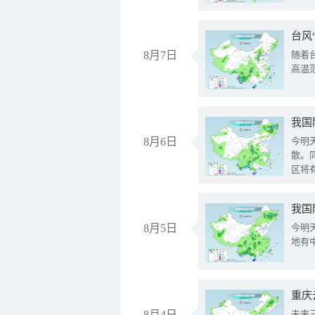
台风
8月7日
随着
高温
8月6日
今明
散。
区将
我国
8月5日
今明
地有
重庆
8月4日
未来