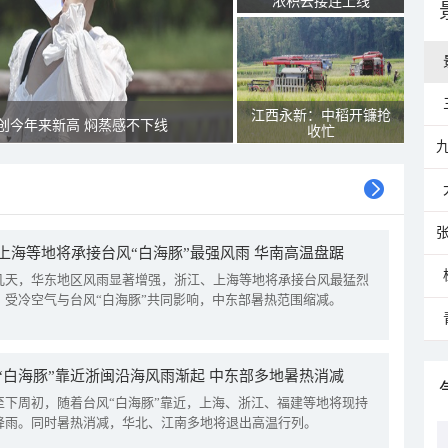
浓积云接连上线
江西永新：中稻开镰抢
创今年来新高 焖蒸感不下线
收忙
上海等地将承接台风“白海豚”最强风雨 华南高温盘踞
几天，华东地区风雨显著增强，浙江、上海等地将承接台风最猛烈
。受冷空气与台风“白海豚”共同影响，中东部暑热范围缩减。
“白海豚”靠近浙闽沿海风雨渐起 中东部多地暑热消减
至下周初，随着台风“白海豚”靠近，上海、浙江、福建等地将现持
降雨。同时暑热消减，华北、江南多地将退出高温行列。