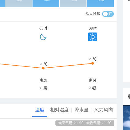
蓝天预报
05时
08时
21℃
20℃
南风
南风
<3级
<3级
温度
相对湿度
降水量
风力风向
最高气温: 29.2℃ , 最低气温: 20.1℃