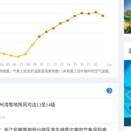
04
05
06
07
08
09
10
11
12
13
14
15
16
17
18
(h)
物理量，气象上给出的温度是指离地面1.5米高度上百叶箱中的空气温度。
州湾等地阵风可达13至14级
:15
：浙江安徽等地部分地区发生地质灾害的气象风险高