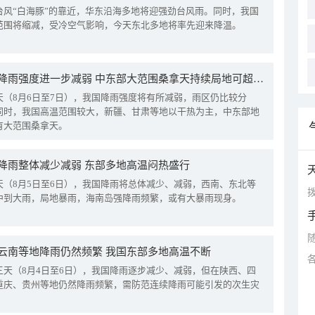
台风“白海豚”的靠近，华东沿海多地将迎强劲台风雨。同时，我国
范围将缩减，受冷空气影响，今天东北多地将率先迎来降温。
我国降雨强度进一步减弱 中东部大范围桑拿天持续局地可超38℃
天（8月6日至7日），我国降雨强度将有所减弱，雨区仍比较分
同时，我国高温范围较大，新疆、甘肃等地以干热为主，中东部地
有大范围桑拿天。
降雨整体减少减弱 东部多地高温闷热盛行
天（8月5日至6日），我国降雨将总体减少、减弱，西南、东北等
拨
中到大雨，局地暴雨，海南岛强降雨频繁，或有大暴雨现身。
云南等地降雨仍然频繁 我国东部多地高温不断
三天（8月4日至6日），我国降雨逐步减少、减弱，但在陕西、四
重庆、贵州等地仍然降雨频繁，需防范连续降雨可能引发的次生灾