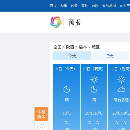
首页
预报
预警
雷达
云图
天气地图
专业产
预报
全国
>
陕西
>
榆林
>
城区
今天
7天
9日（今天）
10日（明天）
11日（后天
晴
晴
晴转多云
19℃
29℃
/
19℃
29℃
/
19℃
<3级
<3级
<3级