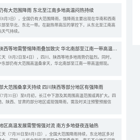
仍有大范围降雨 东北至江南多地高温闷热持续
（8月3日），全国仍有大范围降雨，强降雨主要出现在华南和西南
东部至华北、东北一带。在副热带高压的掌控下，从东北至江南高
热天气持续。
四川陕西等地需警惕降雨叠加致灾 华北南部至江南一带高温频现
三天（8月2日至4日），四川、陕西等地多地雨势仍猛烈。同时，
中东部仍有大范围高温桑拿天，华北南部至江南一带高温频现。
部大范围桑拿天持续 四川陕西等部分地区有强降雨
（7月31日）至8月初，长江中下游及其周围高温范围或再扩大。四
地、陕西、甘肃的部分地区或现强降雨，需及时关注预警预报信
地区高温发展需警惕强对流 南方多地昼夜连轴热
三天（7月30日至8月1日），全国大范围降雨持续，东北地区多对