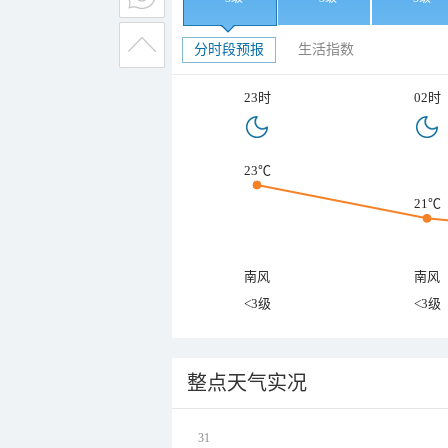
分时段预报
生活指数
23时
02时
23℃
21℃
南风
南风
<3级
<3级
整点天气实况
31