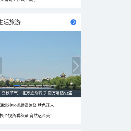
生活旅游
立秋节气：北方逐渐转凉 南方暑热仍盛
湖北神农架晨雾缭绕 秋色迷人
换个视角看秋景 竟然这么美！