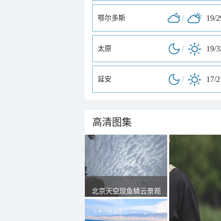
/
19/
鄂尔多斯
/
19/
太原
/
17/
延安
高清图集
北京天空现鱼鳞云景观