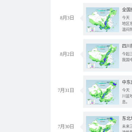
全国
8月3日
今天
地区
温闷
8月2日
今起
我国
中东
7月31日
今天
川盆
息。
东北
7月30日
未来