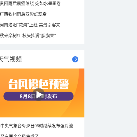
贵阳雨后晨雾缭绕 宛如水墨画卷
广西钦州雨后双彩虹现身
河南洛阳“花海”上线 美景引客来
秋来栾树红 枝头挂满“胭脂果”
天气视频
中央气象台8月8日06时继续发布强对流天气蓝色预警
又有两个台风生成了