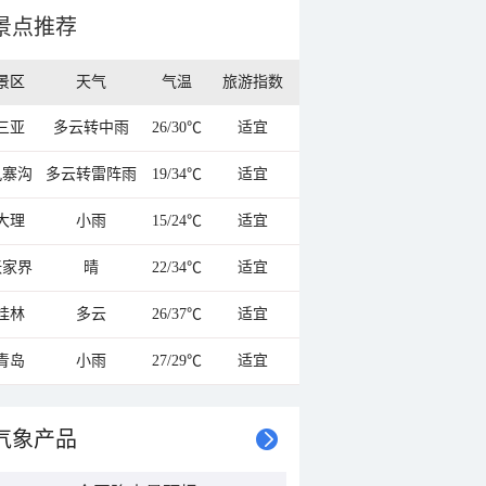
景点推荐
景区
天气
气温
旅游指数
三亚
多云转中雨
26/30℃
适宜
九寨沟
多云转雷阵雨
19/34℃
适宜
大理
小雨
15/24℃
适宜
张家界
晴
22/34℃
适宜
桂林
多云
26/37℃
适宜
青岛
小雨
27/29℃
适宜
气象产品