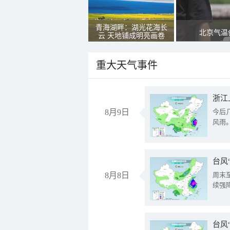
青海湖畔：湖光花海长
北京气温
云 天地铺成明亮画卷
重大天气事件
浙江
8月9日
今后
风雨
台风
8月8日
周末
续强
台风