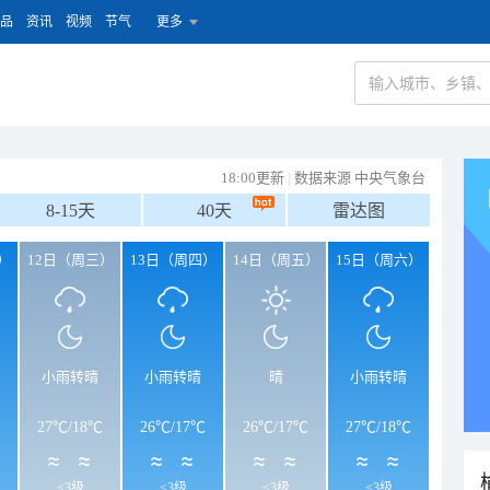
品
资讯
视频
节气
更多
18:00更新
|
数据来源 中央气象台
8-15天
40天
雷达图
）
12日（周三）
13日（周四）
14日（周五）
15日（周六）
小雨转晴
小雨转晴
晴
小雨转晴
27℃
/
18℃
26℃
/
17℃
26℃
/
17℃
27℃
/
18℃
<3级
<3级
<3级
<3级