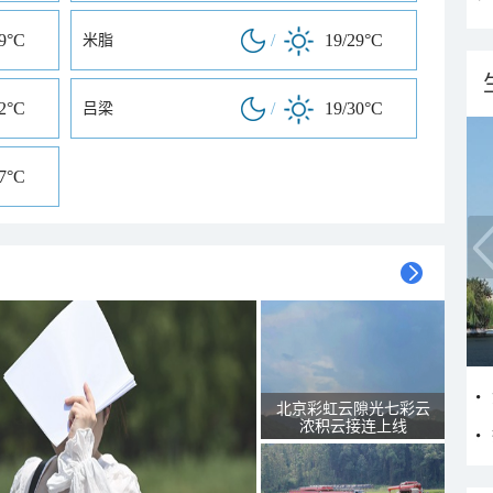
29°C
/
19/29°C
米脂
32°C
/
19/30°C
吕梁
27°C
北京彩虹云隙光七彩云
浓积云接连上线