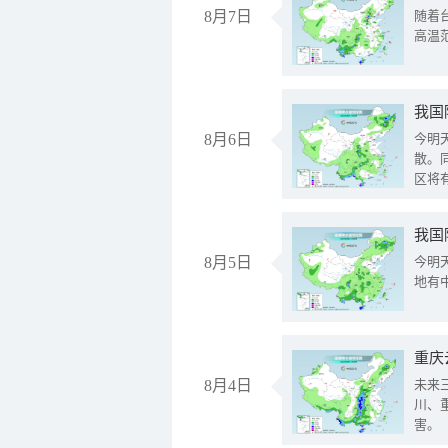
8月7日
随着
高温
8月6日
今明
散。
区将
我国
8月5日
今明
地有
重庆
8月4日
未来
川、
害。