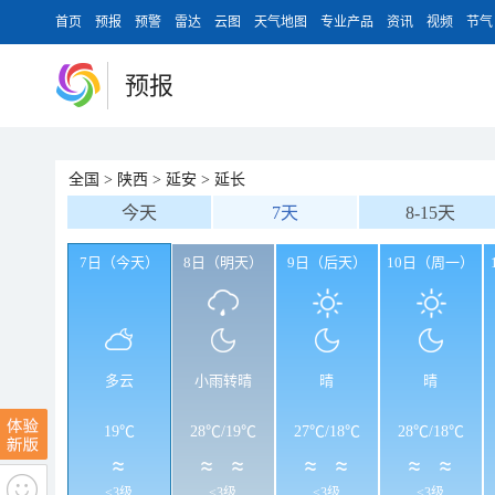
首页
预报
预警
雷达
云图
天气地图
专业产品
资讯
视频
节气
预报
全国
>
陕西
>
延安
>
延长
今天
7天
8-15天
7日（今天）
8日（明天）
9日（后天）
10日（周一）
多云
小雨转晴
晴
晴
19℃
28℃
/
19℃
27℃
/
18℃
28℃
/
18℃
<3级
<3级
<3级
<3级