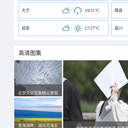
/
19/31°C
大宁
隰县
/
17/27°C
延安
延川
高清图集
北京天空现鱼鳞云景观
青海湖畔：湖光花海长