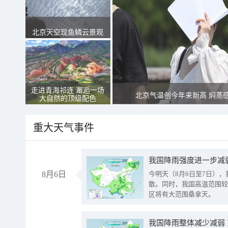
北京天空现鱼鳞云景观
走进青海祁连 邂逅一场
北京气温创今年来新高 焖蒸
大自然的顶级配色
重大天气事件
8月6日
今明天（8月6日至7日）
散。同时，我国高温范围较
区将有大范围桑拿天。
我国降雨整体减少减弱