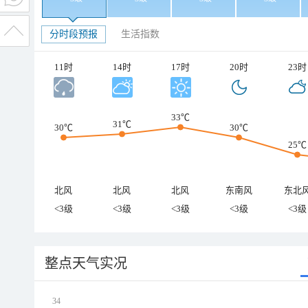
分时段预报
生活指数
11时
14时
17时
20时
23时
33℃
31℃
30℃
30℃
25℃
北风
北风
北风
东南风
东北
<3级
<3级
<3级
<3级
<3级
整点天气实况
34