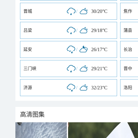
/
30/20°C
晋城
焦作
/
29/18°C
吕梁
蒲县
/
26/17°C
延安
长治
/
29/21°C
三门峡
晋中
/
32/23°C
济源
洛阳
高清图集