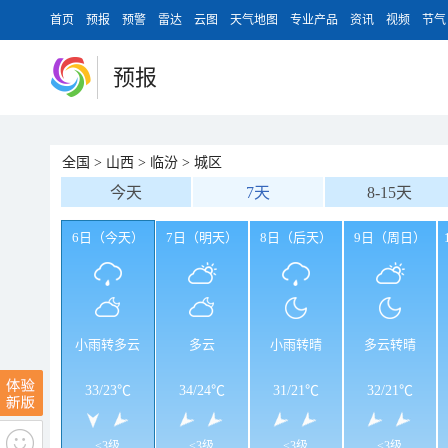
首页
预报
预警
雷达
云图
天气地图
专业产品
资讯
视频
节气
预报
全国
>
山西
>
临汾
>
城区
今天
7天
8-15天
6日（今天）
7日（明天）
8日（后天）
9日（周日）
小雨转多云
多云
小雨转晴
多云转晴
33
/
23℃
34
/
24℃
31
/
21℃
32
/
21℃
<3级
<3级
<3级
<3级