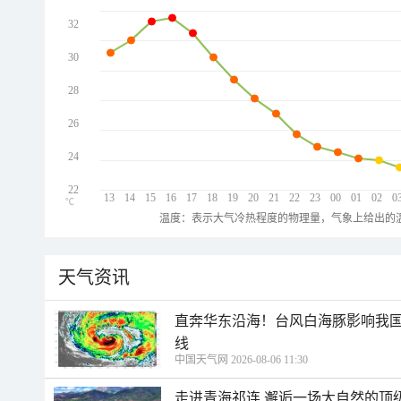
32
30
28
26
24
22
13
14
15
16
17
18
19
20
21
22
23
00
01
02
0
℃
温度：表示大气冷热程度的物理量，气象上给出的温
天气资讯
直奔华东沿海！台风白海豚影响我国
线
中国天气网 2026-08-06 11:30
走进青海祁连 邂逅一场大自然的顶