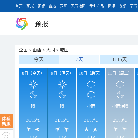
首页
预报
预警
雷达
云图
天气地图
专业产品
资讯
视频
节气
预报
全国
>
山西
>
大同
>
城区
今天
7天
8-15天
8日（今天）
9日（明天）
10日（后天）
11日（周二）
晴
晴
小雨
小雨转晴
30
/
16℃
31
/
16℃
31
/
17℃
29
/
13℃
<3级
<3级
<3级
<3级