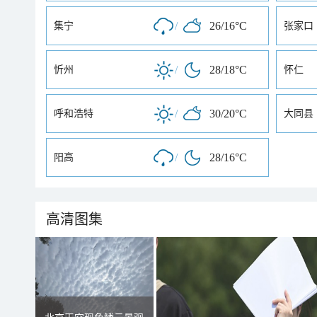
/
26/16°C
集宁
张家口
/
28/18°C
忻州
怀仁
/
30/20°C
呼和浩特
大同县
/
28/16°C
阳高
高清图集