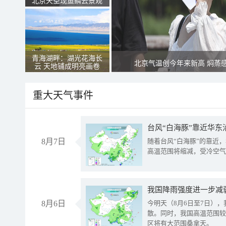
北京天空现鱼鳞云景观
青海湖畔：湖光花海长
北京气温创今年来新高 焖蒸
云 天地铺成明亮画卷
重大天气事件
台风“白海豚”靠近华东
8月7日
随着台风“白海豚”的靠近
高温范围将缩减，受冷空气
8月6日
今明天（8月6日至7日）
散。同时，我国高温范围较
区将有大范围桑拿天。